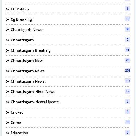
6
CG Politics
12
Cg Breaking
38
Chattisgarh News
7
Chhattisgarh
41
Chhattisgarh Breaking
28
Chhattisgarh New
2594
Chhattisgarh News
116
Chhattisgarh News.
12
Chhattisgarh-Hindi-News
2
Chhattisgarh-News-Update
1
Cricket
10
Crime
2
Education