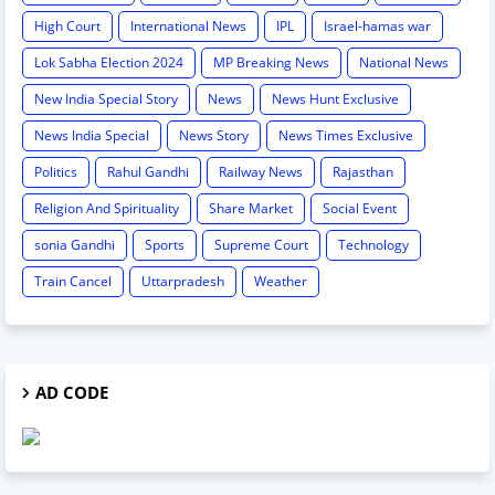
High Court
International News
IPL
Israel-hamas war
Lok Sabha Election 2024
MP Breaking News
National News
New India Special Story
News
News Hunt Exclusive
News India Special
News Story
News Times Exclusive
Politics
Rahul Gandhi
Railway News
Rajasthan
Religion And Spirituality
Share Market
Social Event
sonia Gandhi
Sports
Supreme Court
Technology
Train Cancel
Uttarpradesh
Weather
AD CODE