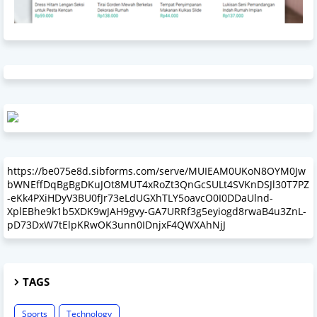
https://be075e8d.sibforms.com/serve/MUIEAM0UKoN8OYM0Jw
bWNEffDqBgBgDKuJOt8MUT4xRoZt3QnGcSULt4SVKnDSJl30T7PZ
-eKk4PXiHDyV3BU0fJr73eLdUGXhTLY5oavcO0I0DDaUlnd-
XplEBhe9k1b5XDK9wJAH9gvy-GA7URRf3g5eyiogd8rwaB4u3ZnL-
pD73DxW7tElpKRwOK3unn0IDnjxF4QWXAhNjJ
TAGS
Sports
Technology