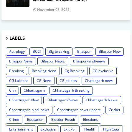
November 03, 2025
LABELS
Astrology
BCCI
Big breaking
Bilaspur
Bilaspur New
Bilaspur News
Bilaspur News.
Bilaspur-hindi-news
Breaking
Breaking News
Cg Breaking
CG exclusive
CG Loksbha
CG News
CG politics
Chattisgarh news
Chh
Chhattisgarh
Chhattisgarh Breaking
Chhattisgarh New
Chhattisgarh News
Chhattisgarh News.
Chhattisgarh-hindi-news
Chhattisgarh-news-update
Cricket
Crime
Education
Election Result
Elections
Entertainment
Exclusive
Exit Poll
Health
High Cour