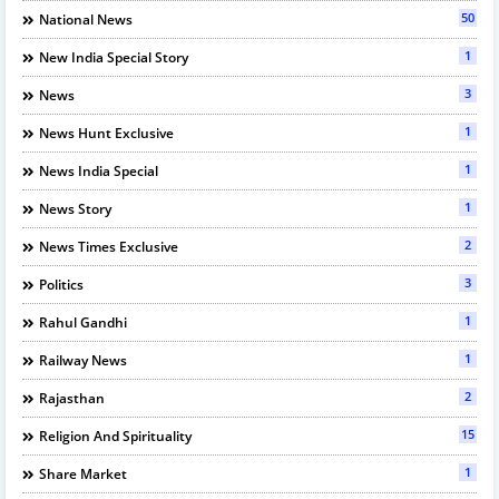
50
National News
1
New India Special Story
3
News
1
News Hunt Exclusive
1
News India Special
1
News Story
2
News Times Exclusive
3
Politics
1
Rahul Gandhi
1
Railway News
2
Rajasthan
15
Religion And Spirituality
1
Share Market