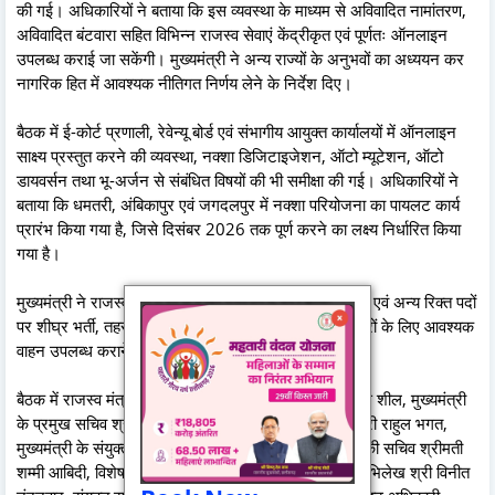
की गई। अधिकारियों ने बताया कि इस व्यवस्था के माध्यम से अविवादित नामांतरण,
अविवादित बंटवारा सहित विभिन्न राजस्व सेवाएं केंद्रीकृत एवं पूर्णतः ऑनलाइन
उपलब्ध कराई जा सकेंगी। मुख्यमंत्री ने अन्य राज्यों के अनुभवों का अध्ययन कर
नागरिक हित में आवश्यक नीतिगत निर्णय लेने के निर्देश दिए।
बैठक में ई-कोर्ट प्रणाली, रेवेन्यू बोर्ड एवं संभागीय आयुक्त कार्यालयों में ऑनलाइन
साक्ष्य प्रस्तुत करने की व्यवस्था, नक्शा डिजिटाइजेशन, ऑटो म्यूटेशन, ऑटो
डायवर्सन तथा भू-अर्जन से संबंधित विषयों की भी समीक्षा की गई। अधिकारियों ने
बताया कि धमतरी, अंबिकापुर एवं जगदलपुर में नक्शा परियोजना का पायलट कार्य
प्रारंभ किया गया है, जिसे दिसंबर 2026 तक पूर्ण करने का लक्ष्य निर्धारित किया
गया है।
मुख्यमंत्री ने राजस्व विभाग में पटवारी, राजस्व निरीक्षक, लिपिक एवं अन्य रिक्त पदों
पर शीघ्र भर्ती, तहसीलों के अधोसंरचना विकास तथा तहसीलदारों के लिए आवश्यक
वाहन उपलब्ध कराने के भी निर्देश दिए।
बैठक में राजस्व मंत्री श्री टंकराम वर्मा, मुख्य सचिव श्री विकास शील, मुख्यमंत्री
के प्रमुख सचिव श्री सुबोध कुमार सिंह, मुख्यमंत्री के सचिव श्री राहुल भगत,
मुख्यमंत्री के संयुक्त सचिव श्री प्रभात मलिक, राजस्व विभाग की सचिव श्रीमती
शम्मी आबिदी, विशेष सचिव श्रीमती इफ़्फत आरा, संचालक भू-अभिलेख श्री विनीत