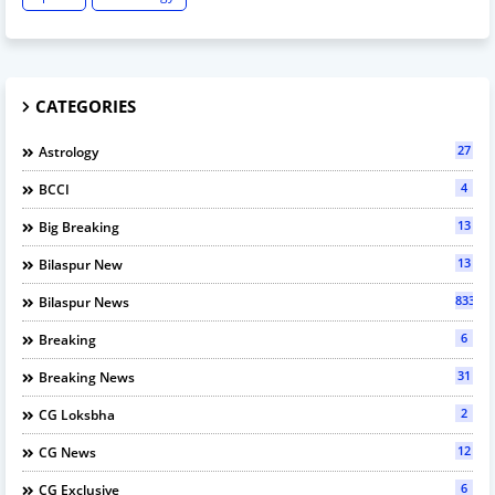
CATEGORIES
27
Astrology
4
BCCI
13
Big Breaking
13
Bilaspur New
833
Bilaspur News
6
Breaking
31
Breaking News
2
CG Loksbha
12
CG News
6
CG Exclusive