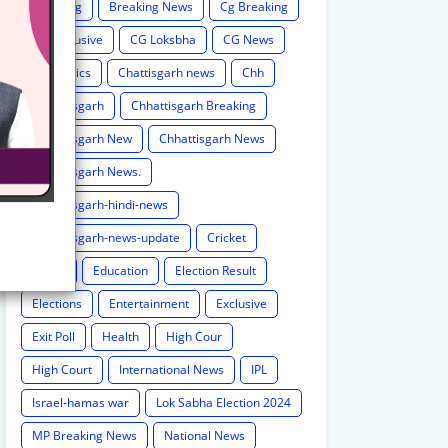
Breaking
Breaking News
Cg Breaking
CG exclusive
CG Loksbha
CG News
CG politics
Chattisgarh news
Chh
Chhattisgarh
Chhattisgarh Breaking
Chhattisgarh New
Chhattisgarh News
Chhattisgarh News.
Chhattisgarh-hindi-news
Chhattisgarh-news-update
Cricket
Crime
Education
Election Result
Elections
Entertainment
Exclusive
Exit Poll
Health
High Cour
High Court
International News
IPL
Israel-hamas war
Lok Sabha Election 2024
MP Breaking News
National News