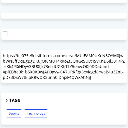
https://be075e8d.sibforms.com/serve/MUIEAM0UKoN8OYM0Jw
bWNEffDqBgBgDKuJOt8MUT4xRoZt3QnGcSULt4SVKnDSJl30T7PZ
-eKk4PXiHDyV3BU0fJr73eLdUGXhTLY5oavcO0I0DDaUlnd-
XplEBhe9k1b5XDK9wJAH9gvy-GA7URRf3g5eyiogd8rwaB4u3ZnL-
pD73DxW7tElpKRwOK3unn0IDnjxF4QWXAhNjJ
TAGS
Sports
Technology