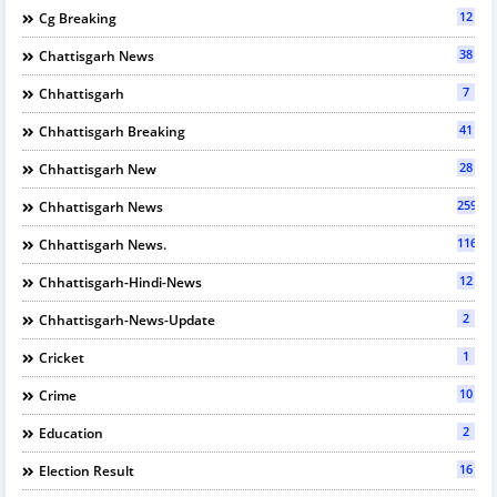
12
Cg Breaking
38
Chattisgarh News
7
Chhattisgarh
41
Chhattisgarh Breaking
28
Chhattisgarh New
2595
Chhattisgarh News
116
Chhattisgarh News.
12
Chhattisgarh-Hindi-News
2
Chhattisgarh-News-Update
1
Cricket
10
Crime
2
Education
16
Election Result