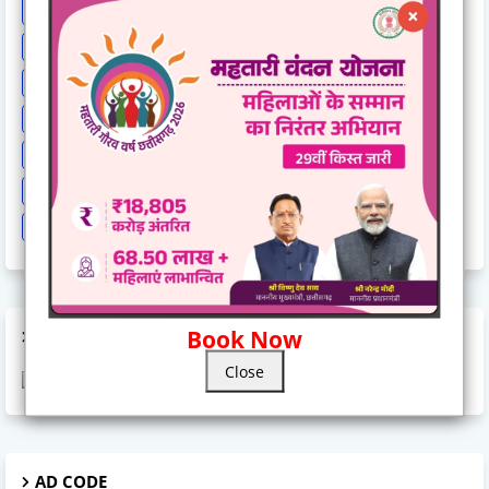
Lok Sabha Election 2024
MP Breaking News
National News
New India Special Story
News
News Hunt Exclusive
News India Special
News Story
News Times Exclusive
Politics
Rahul Gandhi
Railway News
Rajasthan
Religion And Spirituality
Share Market
Social Event
sonia Gandhi
Sports
Supreme Court
Technology
Train Cancel
Uttarpradesh
Weather
Book Now
AD CODE
Close
AD CODE