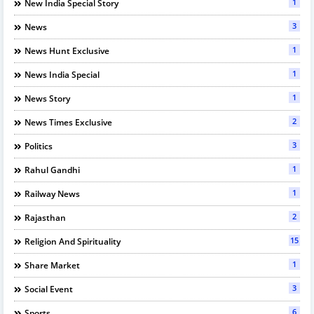
1
New India Special Story
3
News
1
News Hunt Exclusive
1
News India Special
1
News Story
2
News Times Exclusive
3
Politics
1
Rahul Gandhi
1
Railway News
2
Rajasthan
15
Religion And Spirituality
1
Share Market
3
Social Event
6
Sports