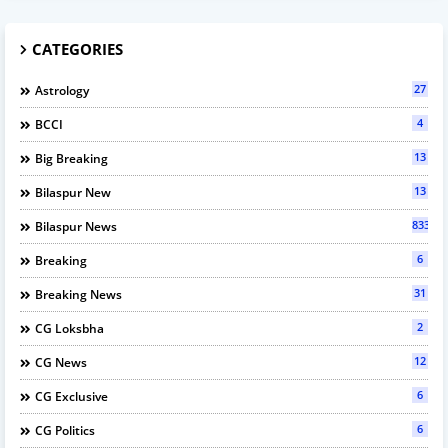
CATEGORIES
27
Astrology
4
BCCI
13
Big Breaking
13
Bilaspur New
833
Bilaspur News
6
Breaking
31
Breaking News
2
CG Loksbha
12
CG News
6
CG Exclusive
6
CG Politics