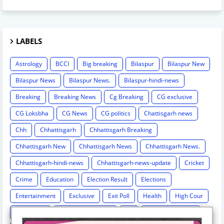
LABELS
Astrology
BCCI
Big breaking
Bilaspur
Bilaspur New
Bilaspur News
Bilaspur News.
Bilaspur-hindi-news
Breaking
Breaking News
Cg Breaking
CG exclusive
CG Loksbha
CG News
CG politics
Chattisgarh news
Chh
Chhattisgarh
Chhattisgarh Breaking
Chhattisgarh New
Chhattisgarh News
Chhattisgarh News.
Chhattisgarh-hindi-news
Chhattisgarh-news-update
Cricket
Crime
Education
Election Result
Elections
Entertainment
Exclusive
Exit Poll
Health
High Cour
High Court
International News
IPL
Israel-hamas war