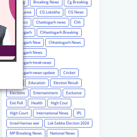
Breaking
Breaking News
Cg Breaking
CG exclusive
CG Loksbha
CG News
CG politics
Chattisgarh news
Chh
Chhattisgarh
Chhattisgarh Breaking
Chhattisgarh New
Chhattisgarh News
Chhattisgarh News.
Chhattisgarh-hindi-news
Chhattisgarh-news-update
Cricket
Crime
Education
Election Result
Elections
Entertainment
Exclusive
Exit Poll
Health
High Cour
High Court
International News
IPL
Israel-hamas war
Lok Sabha Election 2024
MP Breaking News
National News