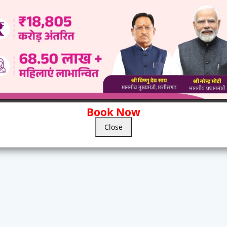
0 Comments
wed by Admin.
Book Now
Close