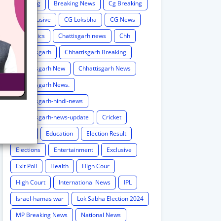
Breaking
Breaking News
Cg Breaking
CG exclusive
CG Loksbha
CG News
CG politics
Chattisgarh news
Chh
Chhattisgarh
Chhattisgarh Breaking
Chhattisgarh New
Chhattisgarh News
Chhattisgarh News.
Chhattisgarh-hindi-news
Chhattisgarh-news-update
Cricket
Crime
Education
Election Result
Elections
Entertainment
Exclusive
Exit Poll
Health
High Cour
High Court
International News
IPL
Israel-hamas war
Lok Sabha Election 2024
MP Breaking News
National News