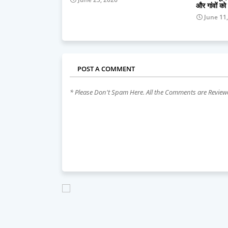
और गांवों को
June 11
POST A COMMENT
* Please Don't Spam Here. All the Comments are Revie