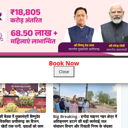
NEWER
ारियों को
मुख्यमंत्री विष्णु देव साय ने बाढ़ राहत कार्यों की समीक्षा की,दंतेवाड़ा सहित सुकमा,
बीजापुर और बस्तर जिलों के उच्चाधिकारियों की बैठक:स्थिति सामान्य होने तक
अधिकारियों को मुस्तैद रहकर जिम्मेदारियों का निर्वहन करने के
Book Now
Show more
Close
बैठक में मुख्यमंत्री विष्णुदेव
Big Breaking : हनोदा माइनर नहर क्षेत्र में
विकसित छत्तीसगढ़ का विजन,
अतिक्रमण हटाने की बड़ी कार्रवाई,जल
ध, खेतों तक पानी, युवाओं को काम
संसाधन विभाग और रिसाली निगम के संयुक्त