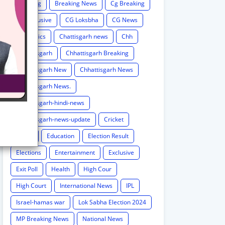
Breaking
Breaking News
Cg Breaking
CG exclusive
CG Loksbha
CG News
CG politics
Chattisgarh news
Chh
Chhattisgarh
Chhattisgarh Breaking
Chhattisgarh New
Chhattisgarh News
Chhattisgarh News.
Chhattisgarh-hindi-news
Chhattisgarh-news-update
Cricket
Crime
Education
Election Result
Elections
Entertainment
Exclusive
Exit Poll
Health
High Cour
High Court
International News
IPL
Israel-hamas war
Lok Sabha Election 2024
MP Breaking News
National News