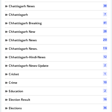
38
Chattisgarh News
7
Chhattisgarh
41
Chhattisgarh Breaking
28
Chhattisgarh New
2595
Chhattisgarh News
116
Chhattisgarh News.
12
Chhattisgarh-Hindi-News
2
Chhattisgarh-News-Update
1
Cricket
10
Crime
2
Education
16
Election Result
36
Elections