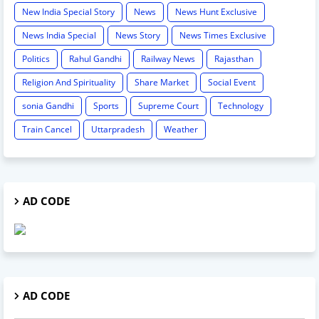
New India Special Story
News
News Hunt Exclusive
News India Special
News Story
News Times Exclusive
Politics
Rahul Gandhi
Railway News
Rajasthan
Religion And Spirituality
Share Market
Social Event
sonia Gandhi
Sports
Supreme Court
Technology
Train Cancel
Uttarpradesh
Weather
AD CODE
AD CODE