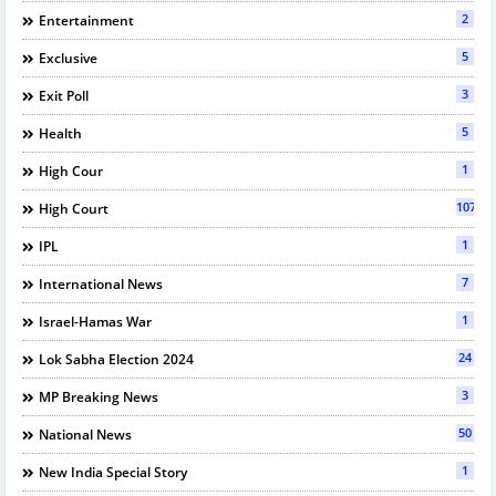
2
Entertainment
5
Exclusive
3
Exit Poll
5
Health
1
High Cour
107
High Court
1
IPL
7
International News
1
Israel-Hamas War
24
Lok Sabha Election 2024
3
MP Breaking News
50
National News
1
New India Special Story