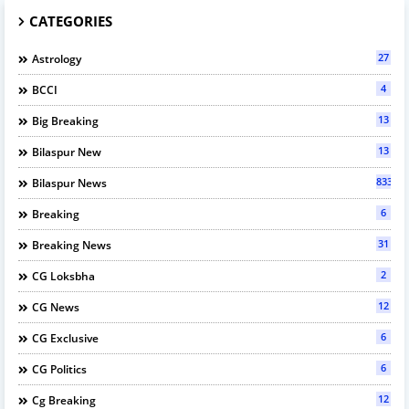
CATEGORIES
27
Astrology
4
BCCI
13
Big Breaking
13
Bilaspur New
833
Bilaspur News
6
Breaking
31
Breaking News
2
CG Loksbha
12
CG News
6
CG Exclusive
6
CG Politics
12
Cg Breaking