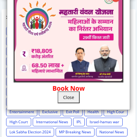
LABELS
Astrology
BCCI
Big breaking
Bilaspur
Bilaspur New
Bilaspur News
Bilaspur News.
Bilaspur-hindi-news
Breaking
Breaking News
Cg Breaking
CG exclusive
CG Loksbha
CG News
CG politics
Chattisgarh news
Chh
Chhattisgarh
Chhattisgarh Breaking
Chhattisgarh New
Chhattisgarh News
Chhattisgarh News.
Book Now
Chhattisgarh-hindi-news
Chhattisgarh-news-update
Cricket
Close
Crime
Education
Election Result
Elections
Entertainment
Exclusive
Exit Poll
Health
High Cour
High Court
International News
IPL
Israel-hamas war
Lok Sabha Election 2024
MP Breaking News
National News