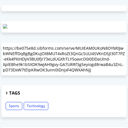
https://be075e8d.sibforms.com/serve/MUIEAM0UKoN8OYM0Jw
bWNEffDqBgBgDKuJOt8MUT4xRoZt3QnGcSULt4SVKnDSJl30T7PZ
-eKk4PXiHDyV3BU0fJr73eLdUGXhTLY5oavcO0I0DDaUlnd-
XplEBhe9k1b5XDK9wJAH9gvy-GA7URRf3g5eyiogd8rwaB4u3ZnL-
pD73DxW7tElpKRwOK3unn0IDnjxF4QWXAhNjJ
TAGS
Sports
Technology