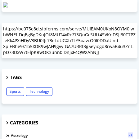
https://be075e8d.sibforms.com/serve/MUIEAM0UKoN8OYM0Jw
bWNEffDqBgBgDKuJOt8MUT4xRoZt3QnGcSULt4SVKnDSJl30T7PZ
-eKk4PXiHDyV3BU0fJr73eLdUGXhTLY5oavcO0I0DDaUlnd-
XplEBhe9k1b5XDK9wJAH9gvy-GA7URRf3g5eyiogd8rwaB4u3ZnL-
pD73DxW7tElpKRwOK3unn0IDnjxF4QWXAhNjJ
TAGS
Sports
Technology
CATEGORIES
27
Astrology