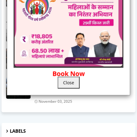
January 03, 2026
घर खरीदने वाले के लिए महत्वपूर्ण जानकारी.......रेरा ने किया अलर्ट
November 03, 2025
गुरुद्वारा दयालबंद बिलासपुर में गुरु अर्जन देव जी के शहीदी दिवस की
तैयारियाँ पूर्ण, सवा महीने के सुखमनी साहिब पाठ का हुआ समापन
June 15, 2026
Book Now
जिला स्तरीय राज्योत्सव 2025 : केंद्रीय राज्यमंत्री तोखन साहू ने
Close
दिव्यांगजनों को दिए ट्रायसायकल एवं व्हीलचेयर,ट्रायसायकल और
व्हीलचेयर पाकर खिले दिव्यांगजनों के चेहरे
November 03, 2025
LABELS