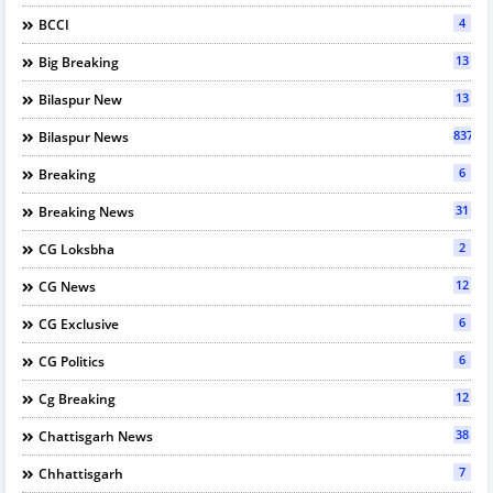
4
BCCI
13
Big Breaking
13
Bilaspur New
837
Bilaspur News
6
Breaking
31
Breaking News
2
CG Loksbha
12
CG News
6
CG Exclusive
6
CG Politics
12
Cg Breaking
38
Chattisgarh News
7
Chhattisgarh