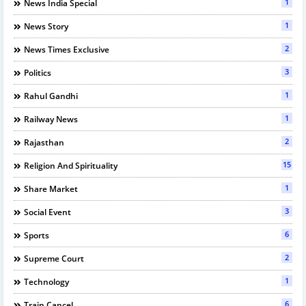
1
News India Special
1
News Story
2
News Times Exclusive
3
Politics
1
Rahul Gandhi
1
Railway News
2
Rajasthan
15
Religion And Spirituality
1
Share Market
3
Social Event
6
Sports
2
Supreme Court
1
Technology
6
Train Cancel