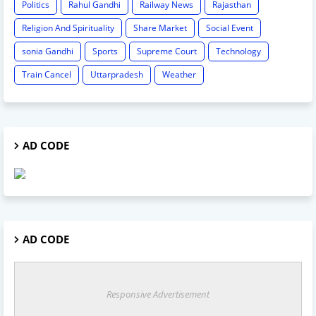
Politics
Rahul Gandhi
Railway News
Rajasthan
Religion And Spirituality
Share Market
Social Event
sonia Gandhi
Sports
Supreme Court
Technology
Train Cancel
Uttarpradesh
Weather
AD CODE
AD CODE
Responsive Advertisement