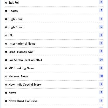
3
Exit Poll
5
Health
1
High Cour
107
High Court
1
IPL
7
International News
1
Israel-Hamas War
24
Lok Sabha Election 2024
3
MP Breaking News
50
National News
1
New India Special Story
3
News
1
News Hunt Exclusive