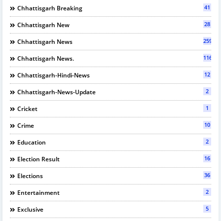
41
Chhattisgarh Breaking
28
Chhattisgarh New
2597
Chhattisgarh News
116
Chhattisgarh News.
12
Chhattisgarh-Hindi-News
2
Chhattisgarh-News-Update
1
Cricket
10
Crime
2
Education
16
Election Result
36
Elections
2
Entertainment
5
Exclusive