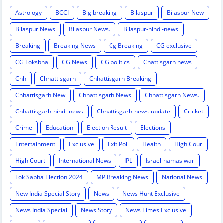
Astrology
BCCI
Big breaking
Bilaspur
Bilaspur New
Bilaspur News
Bilaspur News.
Bilaspur-hindi-news
Breaking
Breaking News
Cg Breaking
CG exclusive
CG Loksbha
CG News
CG politics
Chattisgarh news
Chh
Chhattisgarh
Chhattisgarh Breaking
Chhattisgarh New
Chhattisgarh News
Chhattisgarh News.
Chhattisgarh-hindi-news
Chhattisgarh-news-update
Cricket
Crime
Education
Election Result
Elections
Entertainment
Exclusive
Exit Poll
Health
High Cour
High Court
International News
IPL
Israel-hamas war
Lok Sabha Election 2024
MP Breaking News
National News
New India Special Story
News
News Hunt Exclusive
News India Special
News Story
News Times Exclusive