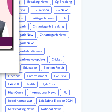
Breaking
Breaking News
Cg Breaking
CG exclusive
CG Loksbha
CG News
CG politics
Chattisgarh news
Chh
Chhattisgarh
Chhattisgarh Breaking
Chhattisgarh New
Chhattisgarh News
Chhattisgarh News.
Chhattisgarh-hindi-news
Chhattisgarh-news-update
Cricket
Crime
Education
Election Result
Elections
Entertainment
Exclusive
Exit Poll
Health
High Cour
High Court
International News
IPL
Israel-hamas war
Lok Sabha Election 2024
MP Breaking News
National News