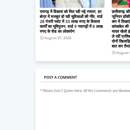
रायगढ़ में विकास को मिल रही नई रफ्तार, हर
छत्तीसगढ़ क
क्षेत्र में मजबूत हो रही सुविधाओं की नींव, वार्ड
जूनियर हॉकी 
28 पंजरी प्लांट में 33 लाख रुपए के विकास
कप में दिखाएं
कार्यों का भूमिपूजन, वार्ड 9 नवागढ़ी में 8 लाख
कांसाबेल की
रुपए के शेड का लोकार्पण
यादव खेलो इं
ले रहीं प्रश
August 07, 2026
दोनों खिलाड़
बात कर तैया
August 
POST A COMMENT
* Please Don't Spam Here. All the Comments are Revie