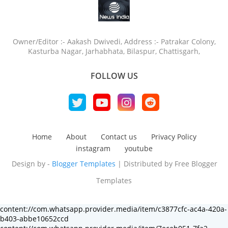
Owner/Editor :- Aakash Dwivedi, Address :- Patrakar Colony,
Kasturba Nagar, Jarhabhata, Bilaspur, Chattisgarh,
FOLLOW US
Home
About
Contact us
Privacy Policy
instagram
youtube
Design by -
Blogger Templates
| Distributed by
Free Blogger
Templates
content://com.whatsapp.provider.media/item/c3877cfc-ac4a-420a-
b403-abbe10652ccd