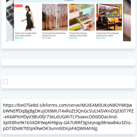
https://be075e8d.sibforms.com/serve/MUIEAM0UKoN8OYM0Jw
bWNEffDqBgBgDKuJOt8MUT4xRoZt3QnGcSULt4SVKnDSJl30T7PZ
-eKk4PXiHDyV3BU0fJr73eLdUGXhTLY5oavcO0I0DDaUlnd-
XplEBhe9k1b5XDK9wJAH9gvy-GA7URRf3g5eyiogd8rwaB4u3ZnL-
pD73DxW7tElpKRwOK3unn0IDnjxF4QWXAhNjJ