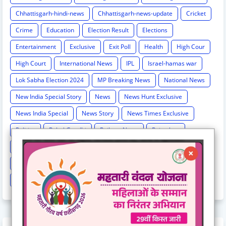
Chhattisgarh-hindi-news
Chhattisgarh-news-update
Cricket
Crime
Education
Election Result
Elections
Entertainment
Exclusive
Exit Poll
Health
High Cour
High Court
International News
IPL
Israel-hamas war
Lok Sabha Election 2024
MP Breaking News
National News
New India Special Story
News
News Hunt Exclusive
News India Special
News Story
News Times Exclusive
Politics
Rahul Gandhi
Railway News
Rajasthan
Religion And Spirituality
Share Market
Social Event
sonia Gandhi
Sports
Supreme Court
Technology
Train Cancel
Uttarpradesh
Weather