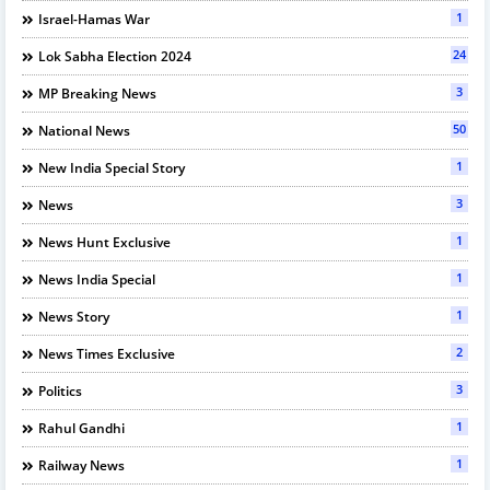
1
Israel-Hamas War
24
Lok Sabha Election 2024
3
MP Breaking News
50
National News
1
New India Special Story
3
News
1
News Hunt Exclusive
1
News India Special
1
News Story
2
News Times Exclusive
3
Politics
1
Rahul Gandhi
1
Railway News