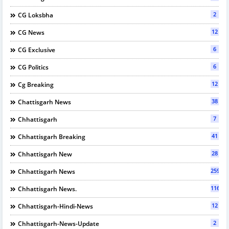
2
CG Loksbha
12
CG News
6
CG Exclusive
6
CG Politics
12
Cg Breaking
38
Chattisgarh News
7
Chhattisgarh
41
Chhattisgarh Breaking
28
Chhattisgarh New
2595
Chhattisgarh News
116
Chhattisgarh News.
12
Chhattisgarh-Hindi-News
2
Chhattisgarh-News-Update