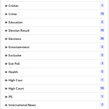
1
Cricket
10
Crime
2
Education
16
Election Result
36
Elections
2
Entertainment
5
Exclusive
3
Exit Poll
5
Health
1
High Cour
107
High Court
1
IPL
7
International News