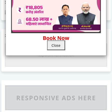
AD CODE
AD CODE
Book Now
Close
Responsive Advertisement
RESPONSIVE ADS HERE