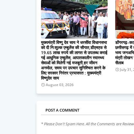
मुख्यमंत्री विष्णु देव साय ने धरसींवा विधानसभा
डोंगरगढ़–कट
को दी निःशुल्क एम्बुलेंस की सौगात,डीएमएफ से
छत्तीसगढ़ मे
19.65 लाख रुपये की लागत से उपलब्ध कराई
भव्य जनअभिनं
गई आधुनिक एम्बुलेंस, आपातकालीन स्वास्थ्य
मंत्री तोखन 
सेवाओं को मिलेगी नई मजबूती,हर जीवन
सैलाब
अनमोल, समय पर उपचार सुनिश्चित करने के
July 31,
लिए सरकार निरंतर प्रयासरत : मुख्यमंत्री
विष्णुदेव साय
August 03, 2026
POST A COMMENT
* Please Don't Spam Here. All the Comments are Revie