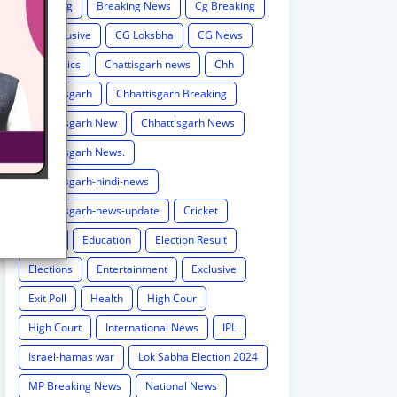
Breaking
Breaking News
Cg Breaking
CG exclusive
CG Loksbha
CG News
CG politics
Chattisgarh news
Chh
Chhattisgarh
Chhattisgarh Breaking
Chhattisgarh New
Chhattisgarh News
Chhattisgarh News.
Chhattisgarh-hindi-news
Chhattisgarh-news-update
Cricket
Crime
Education
Election Result
Elections
Entertainment
Exclusive
Exit Poll
Health
High Cour
High Court
International News
IPL
Israel-hamas war
Lok Sabha Election 2024
MP Breaking News
National News