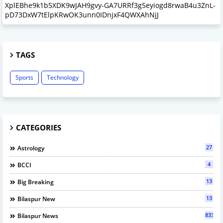
XplEBhe9k1b5XDK9wJAH9gvy-GA7URRf3g5eyiogd8rwaB4u3ZnL-
pD73DxW7tElpKRwOK3unn0IDnjxF4QWXAhNjJ
TAGS
Sports
Technology
CATEGORIES
27
Astrology
4
BCCI
13
Big Breaking
13
Bilaspur New
833
Bilaspur News