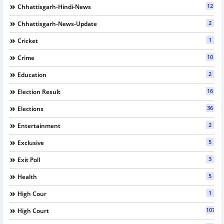
12
Chhattisgarh-Hindi-News
2
Chhattisgarh-News-Update
1
Cricket
10
Crime
2
Education
16
Election Result
36
Elections
2
Entertainment
5
Exclusive
3
Exit Poll
5
Health
1
High Cour
107
High Court