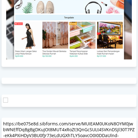
https://be075e8d.sibforms.com/serve/MUIEAM0UKoN8OYM0Jw
bWNEffDqBgBgDKuJOt8MUT4xRoZt3QnGcSULt4SVKnDSJl30T7PZ
-eKk4PXiHDyV3BU0fJr73eLdUGXhTLY5oavcO0I0DDaUlnd-