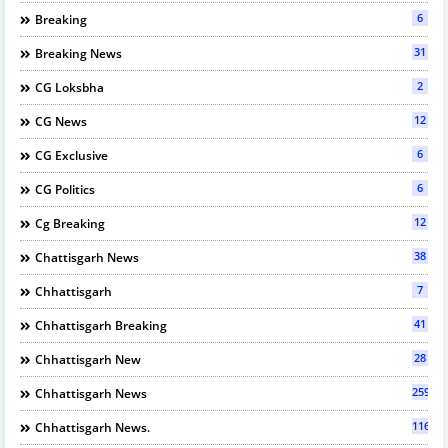
6
Breaking
31
Breaking News
2
CG Loksbha
12
CG News
6
CG Exclusive
6
CG Politics
12
Cg Breaking
38
Chattisgarh News
7
Chhattisgarh
41
Chhattisgarh Breaking
28
Chhattisgarh New
2595
Chhattisgarh News
116
Chhattisgarh News.