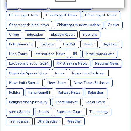
Chh
Chhattisgarh
Chhattisgarh Breaking
Chhattisgarh New
Chhattisgarh News
Chhattisgarh News.
Chhattisgarh-hindi-news
Chhattisgarh-news-update
Cricket
Crime
Education
Election Result
Elections
Entertainment
Exclusive
Exit Poll
Health
High Cour
High Court
International News
IPL
Israel-hamas war
Lok Sabha Election 2024
MP Breaking News
National News
New India Special Story
News
News Hunt Exclusive
News India Special
News Story
News Times Exclusive
Politics
Rahul Gandhi
Railway News
Rajasthan
Religion And Spirituality
Share Market
Social Event
sonia Gandhi
Sports
Supreme Court
Technology
Train Cancel
Uttarpradesh
Weather