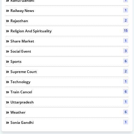
Rahul Gandhi
1
Railway News
2
Rajasthan
15
Religion And Spirituality
1
Share Market
3
Social Event
6
Sports
2
Supreme Court
1
Technology
6
Train Cancel
1
Uttarpradesh
6
Weather
1
Sonia Gandhi