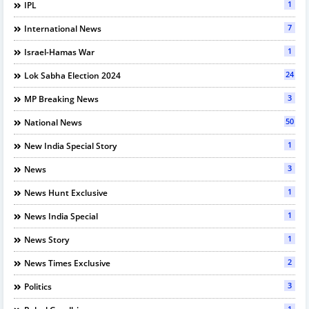
1
IPL
7
International News
1
Israel-Hamas War
24
Lok Sabha Election 2024
3
MP Breaking News
50
National News
1
New India Special Story
3
News
1
News Hunt Exclusive
1
News India Special
1
News Story
2
News Times Exclusive
3
Politics
1