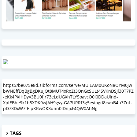
https://be075e8d.sibforms.com/serve/MUIEAM0UKoN8OYM0Jw
bWNEffDqBgBgDKuJOt8MUT4xRoZt3QnGcSULt4SVKnDSJl30T7PZ
-eKk4PXiHDyV3BU0fJr73eLdUGXhTLY5oavcO0I0DDaUlnd-
XplEBhe9k1b5XDK9wJAH9gvy-GA7URRf3g5eyiogd8rwaB4u3ZnL-
pD73DxW7tElpKRwOK3unn0IDnjxF4QWXAhNjJ
TAGS