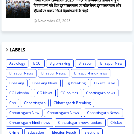
दिव्यांगजनों को दिए ट्रायसायकल एवं व्हीलचेयर,ट्रायसायकल और
व्हीलचेयर पाकर खिले दिव्यांगजनों के चेहरे
November 03, 2025
LABELS
Astrology
BCCI
Big breaking
Bilaspur
Bilaspur New
Bilaspur News
Bilaspur News.
Bilaspur-hindi-news
Breaking
Breaking News
Cg Breaking
CG exclusive
CG Loksbha
CG News
CG politics
Chattisgarh news
Chh
Chhattisgarh
Chhattisgarh Breaking
Chhattisgarh New
Chhattisgarh News
Chhattisgarh News.
Chhattisgarh-hindi-news
Chhattisgarh-news-update
Cricket
Crime
Education
Election Result
Elections