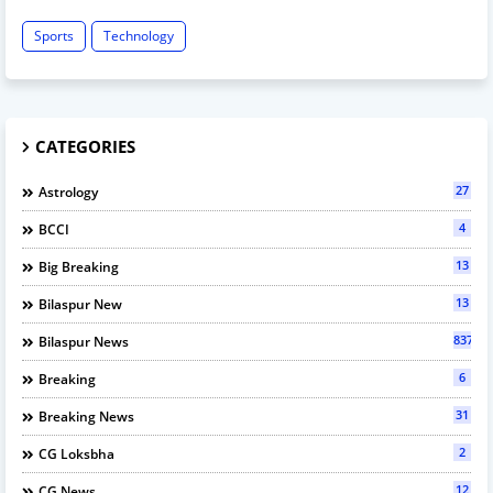
Sports
Technology
CATEGORIES
27
Astrology
4
BCCI
13
Big Breaking
13
Bilaspur New
837
Bilaspur News
6
Breaking
31
Breaking News
2
CG Loksbha
12
CG News