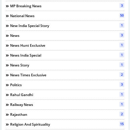
3
MP Breaking News
50
National News
1
New India Special Story
3
News
1
News Hunt Exclusive
1
News India Special
1
News Story
2
News Times Exclusive
3
Politics
1
Rahul Gandhi
1
Railway News
2
Rajasthan
15
Religion And Spirituality