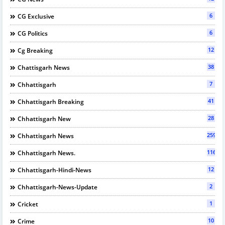
6
CG Exclusive
6
CG Politics
12
Cg Breaking
38
Chattisgarh News
7
Chhattisgarh
41
Chhattisgarh Breaking
28
Chhattisgarh New
2597
Chhattisgarh News
116
Chhattisgarh News.
12
Chhattisgarh-Hindi-News
2
Chhattisgarh-News-Update
1
Cricket
10
Crime