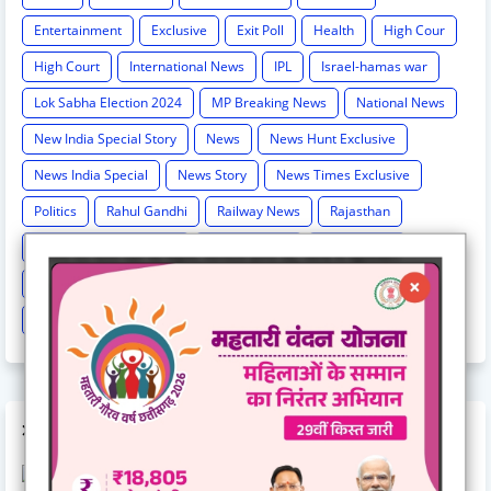
Entertainment
Exclusive
Exit Poll
Health
High Cour
High Court
International News
IPL
Israel-hamas war
Lok Sabha Election 2024
MP Breaking News
National News
New India Special Story
News
News Hunt Exclusive
News India Special
News Story
News Times Exclusive
Politics
Rahul Gandhi
Railway News
Rajasthan
Religion And Spirituality
Share Market
Social Event
sonia Gandhi
Sports
Supreme Court
Technology
Train Cancel
Uttarpradesh
Weather
AD CODE