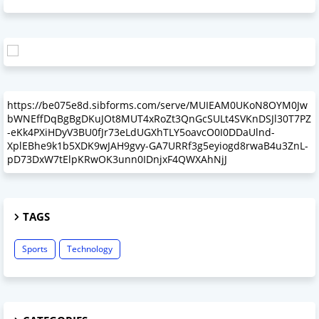
https://be075e8d.sibforms.com/serve/MUIEAM0UKoN8OYM0Jw
bWNEffDqBgBgDKuJOt8MUT4xRoZt3QnGcSULt4SVKnDSJl30T7PZ
-eKk4PXiHDyV3BU0fJr73eLdUGXhTLY5oavcO0I0DDaUlnd-
XplEBhe9k1b5XDK9wJAH9gvy-GA7URRf3g5eyiogd8rwaB4u3ZnL-
pD73DxW7tElpKRwOK3unn0IDnjxF4QWXAhNjJ
TAGS
Sports
Technology