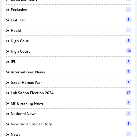
5
Exclusive
3
Exit Poll
5
Health
1
High Cour
107
High Court
1
IPL
7
International News
1
Israel-Hamas War
24
Lok Sabha Election 2024
3
MP Breaking News
50
National News
1
New India Special Story
3
News