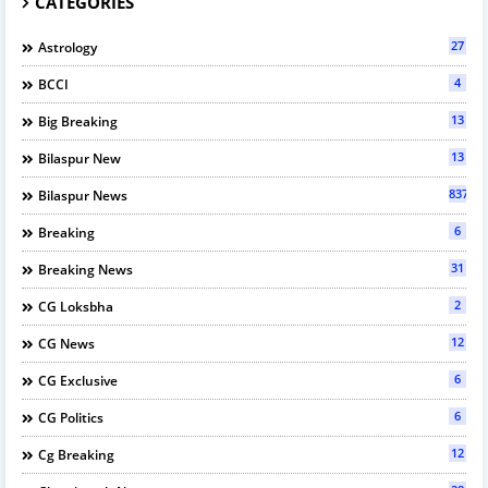
CATEGORIES
27
Astrology
4
BCCI
13
Big Breaking
13
Bilaspur New
837
Bilaspur News
6
Breaking
31
Breaking News
2
CG Loksbha
12
CG News
6
CG Exclusive
6
CG Politics
12
Cg Breaking