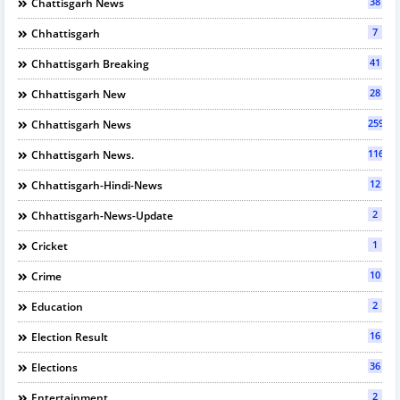
38
Chattisgarh News
7
Chhattisgarh
41
Chhattisgarh Breaking
28
Chhattisgarh New
2597
Chhattisgarh News
116
Chhattisgarh News.
12
Chhattisgarh-Hindi-News
2
Chhattisgarh-News-Update
1
Cricket
10
Crime
2
Education
16
Election Result
36
Elections
2
Entertainment