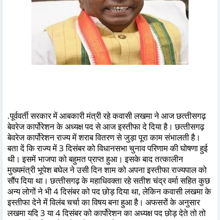
.पूर्ववर्ती सरकार में आबकारी मंत्री रहे कवासी लखमा ने आज छत्‍तीसगढ़
बेवरेज कार्पोरेशन के अध्‍यक्ष पद से आज इस्‍तीफा दे दिया है। छत्‍तीसगढ़
बेवरेज कार्पोरेशन राज्‍य में शराब वितरण से जुड़ा पूरा काम संभालती है।
बता दें कि राज्‍य में 3 दिसंबर को विधानसभा चुनाव परिणाम की घोषणा हुई
थी। इसमें भाजपा को बहुमत प्राप्‍त हुआ। इसके बाद तत्‍कालीन
मुख्‍यमंत्री भूपेश बघेल ने उसी दिन शाम को अपना इस्‍तीफा राज्‍यपाल को
सौंप दिया था। छत्‍तीसगढ़ के महाधिवक्‍ता रहे सतीश चंद्र वर्मा सहित कुछ
अन्‍य लोगों ने भी 4 दिसंबर को पद छोड़ दिया था, लेकिन कवासी लखमा के
इस्‍तीफा देने में विलंब चर्चा का विषय बना हुआ है। अफसरों के अनुसार
लखमा यदि 3 या 4 दिसंबर को कार्पोरेशन का अध्‍यक्ष पद छोड़ देते तो तो