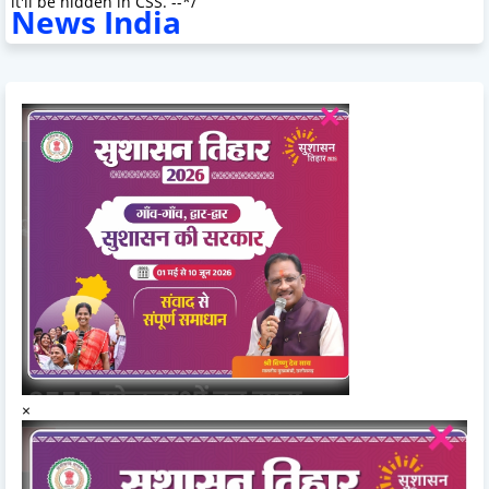
it'll be hidden in CSS. --*/
News India
×