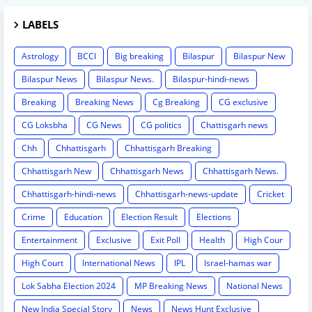
LABELS
Astrology
BCCI
Big breaking
Bilaspur
Bilaspur New
Bilaspur News
Bilaspur News.
Bilaspur-hindi-news
Breaking
Breaking News
Cg Breaking
CG exclusive
CG Loksbha
CG News
CG politics
Chattisgarh news
Chh
Chhattisgarh
Chhattisgarh Breaking
Chhattisgarh New
Chhattisgarh News
Chhattisgarh News.
Chhattisgarh-hindi-news
Chhattisgarh-news-update
Cricket
Crime
Education
Election Result
Elections
Entertainment
Exclusive
Exit Poll
Health
High Cour
High Court
International News
IPL
Israel-hamas war
Lok Sabha Election 2024
MP Breaking News
National News
New India Special Story
News
News Hunt Exclusive