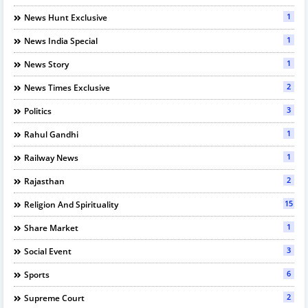
1
News Hunt Exclusive
1
News India Special
1
News Story
2
News Times Exclusive
3
Politics
1
Rahul Gandhi
1
Railway News
2
Rajasthan
15
Religion And Spirituality
1
Share Market
3
Social Event
6
Sports
2
Supreme Court