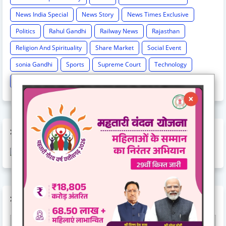
News India Special
News Story
News Times Exclusive
Politics
Rahul Gandhi
Railway News
Rajasthan
Religion And Spirituality
Share Market
Social Event
sonia Gandhi
Sports
Supreme Court
Technology
Train Cancel
Uttarpradesh
Weather
AD CODE
AD CODE