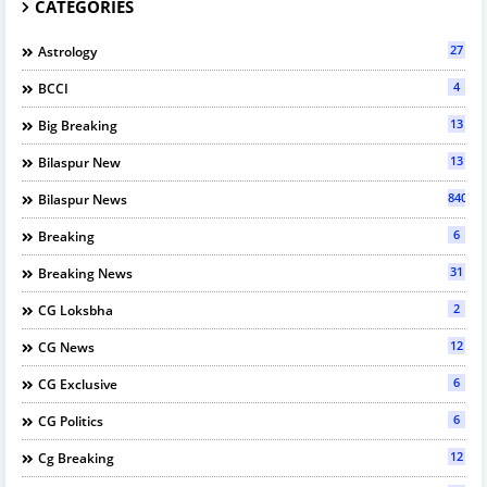
CATEGORIES
27
Astrology
4
BCCI
13
Big Breaking
13
Bilaspur New
840
Bilaspur News
6
Breaking
31
Breaking News
2
CG Loksbha
12
CG News
6
CG Exclusive
6
CG Politics
12
Cg Breaking