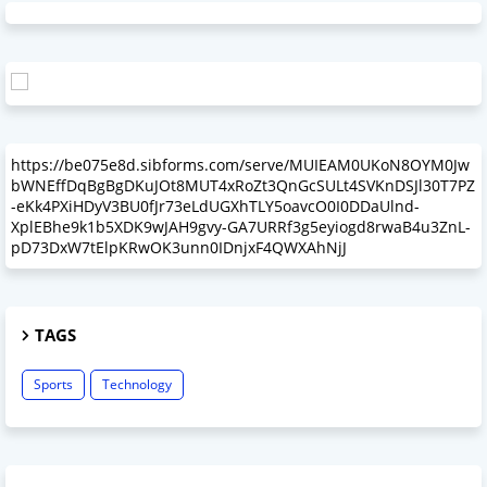
https://be075e8d.sibforms.com/serve/MUIEAM0UKoN8OYM0Jw
bWNEffDqBgBgDKuJOt8MUT4xRoZt3QnGcSULt4SVKnDSJl30T7PZ
-eKk4PXiHDyV3BU0fJr73eLdUGXhTLY5oavcO0I0DDaUlnd-
XplEBhe9k1b5XDK9wJAH9gvy-GA7URRf3g5eyiogd8rwaB4u3ZnL-
pD73DxW7tElpKRwOK3unn0IDnjxF4QWXAhNjJ
TAGS
Sports
Technology