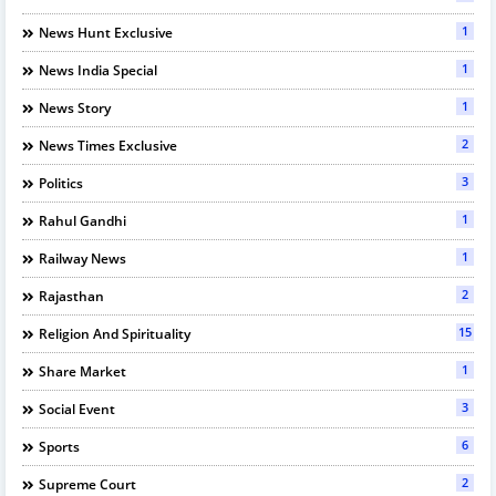
1
News Hunt Exclusive
1
News India Special
1
News Story
2
News Times Exclusive
3
Politics
1
Rahul Gandhi
1
Railway News
2
Rajasthan
15
Religion And Spirituality
1
Share Market
3
Social Event
6
Sports
2
Supreme Court