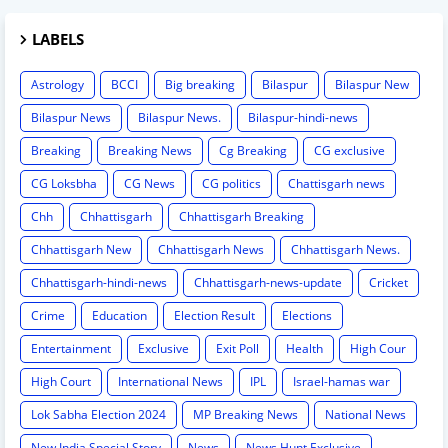
LABELS
Astrology
BCCI
Big breaking
Bilaspur
Bilaspur New
Bilaspur News
Bilaspur News.
Bilaspur-hindi-news
Breaking
Breaking News
Cg Breaking
CG exclusive
CG Loksbha
CG News
CG politics
Chattisgarh news
Chh
Chhattisgarh
Chhattisgarh Breaking
Chhattisgarh New
Chhattisgarh News
Chhattisgarh News.
Chhattisgarh-hindi-news
Chhattisgarh-news-update
Cricket
Crime
Education
Election Result
Elections
Entertainment
Exclusive
Exit Poll
Health
High Cour
High Court
International News
IPL
Israel-hamas war
Lok Sabha Election 2024
MP Breaking News
National News
New India Special Story
News
News Hunt Exclusive