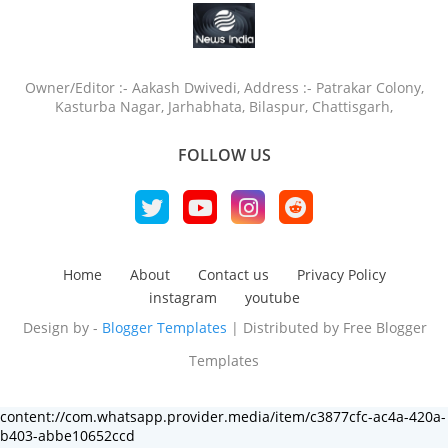
Owner/Editor :- Aakash Dwivedi, Address :- Patrakar Colony,
Kasturba Nagar, Jarhabhata, Bilaspur, Chattisgarh,
FOLLOW US
Home
About
Contact us
Privacy Policy
instagram
youtube
Design by -
Blogger Templates
| Distributed by
Free Blogger
Templates
content://com.whatsapp.provider.media/item/c3877cfc-ac4a-420a-
b403-abbe10652ccd