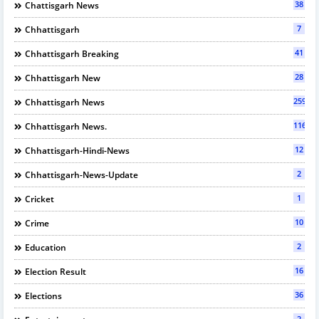
38
Chattisgarh News
7
Chhattisgarh
41
Chhattisgarh Breaking
28
Chhattisgarh New
2597
Chhattisgarh News
116
Chhattisgarh News.
12
Chhattisgarh-Hindi-News
2
Chhattisgarh-News-Update
1
Cricket
10
Crime
2
Education
16
Election Result
36
Elections
2