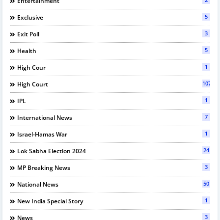
Entertainment
5
Exclusive
3
Exit Poll
5
Health
1
High Cour
107
High Court
1
IPL
7
International News
1
Israel-Hamas War
24
Lok Sabha Election 2024
3
MP Breaking News
50
National News
1
New India Special Story
3
News