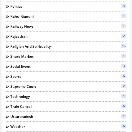
3
Politics
1
Rahul Gandhi
1
Railway News
2
Rajasthan
15
Religion And Spirituality
1
Share Market
3
Social Event
6
Sports
2
Supreme Court
1
Technology
6
Train Cancel
1
Uttarpradesh
6
Weather