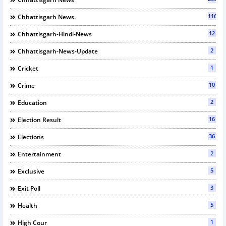
116
Chhattisgarh News.
12
Chhattisgarh-Hindi-News
2
Chhattisgarh-News-Update
1
Cricket
10
Crime
2
Education
16
Election Result
36
Elections
2
Entertainment
5
Exclusive
3
Exit Poll
5
Health
1
High Cour