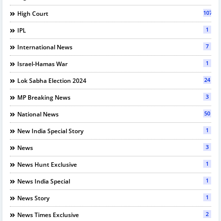
107
High Court
1
IPL
7
International News
1
Israel-Hamas War
24
Lok Sabha Election 2024
3
MP Breaking News
50
National News
1
New India Special Story
3
News
1
News Hunt Exclusive
1
News India Special
1
News Story
2
News Times Exclusive