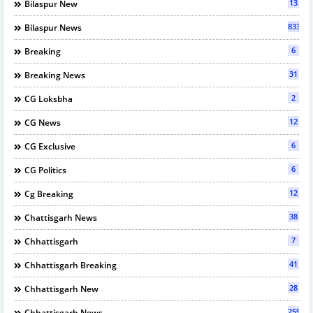
13
Bilaspur New
833
Bilaspur News
6
Breaking
31
Breaking News
2
CG Loksbha
12
CG News
6
CG Exclusive
6
CG Politics
12
Cg Breaking
38
Chattisgarh News
7
Chhattisgarh
41
Chhattisgarh Breaking
28
Chhattisgarh New
2595
Chhattisgarh News