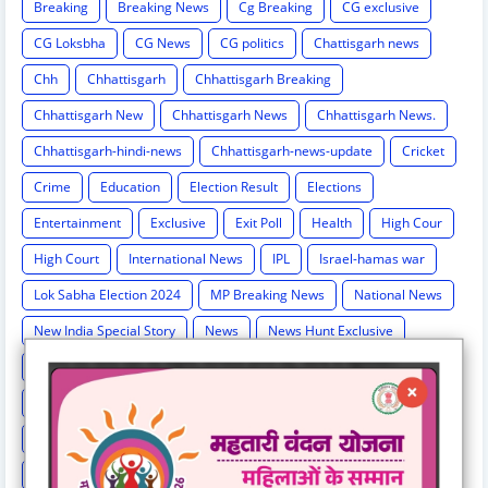
Breaking
Breaking News
Cg Breaking
CG exclusive
CG Loksbha
CG News
CG politics
Chattisgarh news
Chh
Chhattisgarh
Chhattisgarh Breaking
Chhattisgarh New
Chhattisgarh News
Chhattisgarh News.
Chhattisgarh-hindi-news
Chhattisgarh-news-update
Cricket
Crime
Education
Election Result
Elections
Entertainment
Exclusive
Exit Poll
Health
High Cour
High Court
International News
IPL
Israel-hamas war
Lok Sabha Election 2024
MP Breaking News
National News
New India Special Story
News
News Hunt Exclusive
News India Special
News Story
News Times Exclusive
Politics
Rahul Gandhi
Railway News
Rajasthan
Religion And Spirituality
Share Market
Social Event
sonia Gandhi
Sports
Supreme Court
Technology