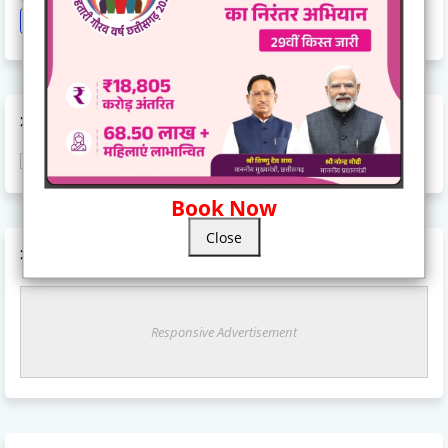
Train Cancel
Uttarpradesh
Weather
AD CODE
Book Now
Close
AD CODE
Responsive Advertisement