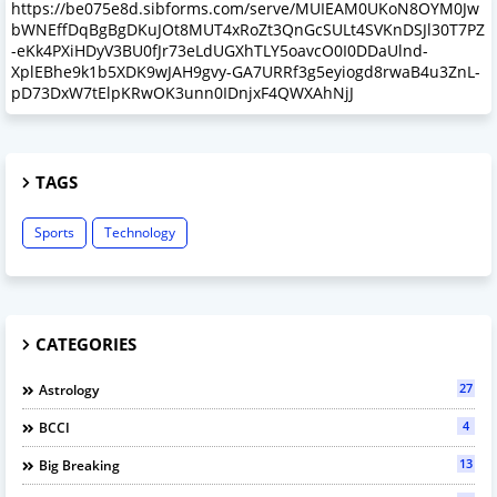
https://be075e8d.sibforms.com/serve/MUIEAM0UKoN8OYM0Jw
bWNEffDqBgBgDKuJOt8MUT4xRoZt3QnGcSULt4SVKnDSJl30T7PZ
-eKk4PXiHDyV3BU0fJr73eLdUGXhTLY5oavcO0I0DDaUlnd-
XplEBhe9k1b5XDK9wJAH9gvy-GA7URRf3g5eyiogd8rwaB4u3ZnL-
pD73DxW7tElpKRwOK3unn0IDnjxF4QWXAhNjJ
TAGS
Sports
Technology
CATEGORIES
27
Astrology
4
BCCI
13
Big Breaking