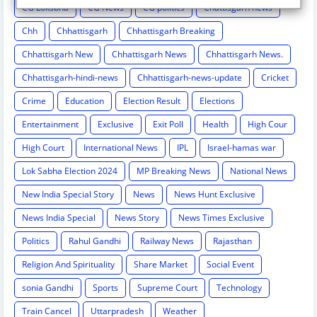
CG Loksbha
CG News
CG politics
Chattisgarh news
Chh
Chhattisgarh
Chhattisgarh Breaking
Chhattisgarh New
Chhattisgarh News
Chhattisgarh News.
Chhattisgarh-hindi-news
Chhattisgarh-news-update
Cricket
Crime
Education
Election Result
Elections
Entertainment
Exclusive
Exit Poll
Health
High Cour
High Court
International News
IPL
Israel-hamas war
Lok Sabha Election 2024
MP Breaking News
National News
New India Special Story
News
News Hunt Exclusive
News India Special
News Story
News Times Exclusive
Politics
Rahul Gandhi
Railway News
Rajasthan
Religion And Spirituality
Share Market
Social Event
sonia Gandhi
Sports
Supreme Court
Technology
Train Cancel
Uttarpradesh
Weather