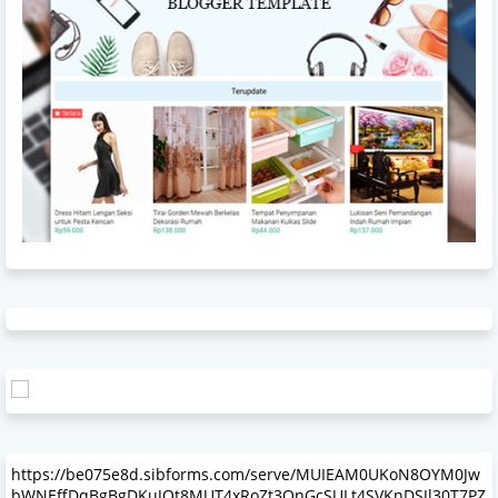
https://be075e8d.sibforms.com/serve/MUIEAM0UKoN8OYM0Jw
bWNEffDqBgBgDKuJOt8MUT4xRoZt3QnGcSULt4SVKnDSJl30T7PZ