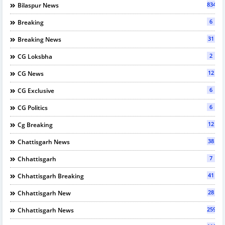
834
Bilaspur News
6
Breaking
31
Breaking News
2
CG Loksbha
12
CG News
6
CG Exclusive
6
CG Politics
12
Cg Breaking
38
Chattisgarh News
7
Chhattisgarh
41
Chhattisgarh Breaking
28
Chhattisgarh New
2595
Chhattisgarh News