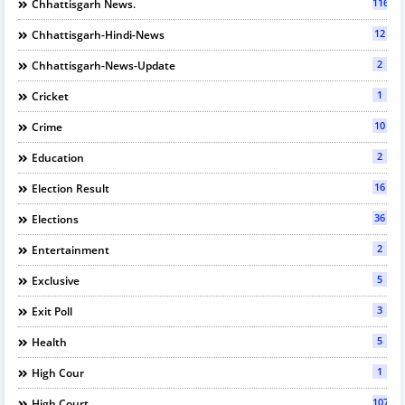
116
Chhattisgarh News.
12
Chhattisgarh-Hindi-News
2
Chhattisgarh-News-Update
1
Cricket
10
Crime
2
Education
16
Election Result
36
Elections
2
Entertainment
5
Exclusive
3
Exit Poll
5
Health
1
High Cour
107
High Court