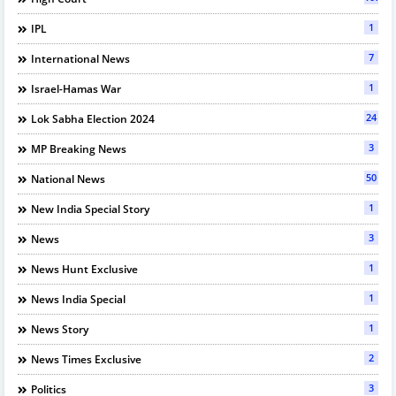
1
IPL
7
International News
1
Israel-Hamas War
24
Lok Sabha Election 2024
3
MP Breaking News
50
National News
1
New India Special Story
3
News
1
News Hunt Exclusive
1
News India Special
1
News Story
2
News Times Exclusive
3
Politics