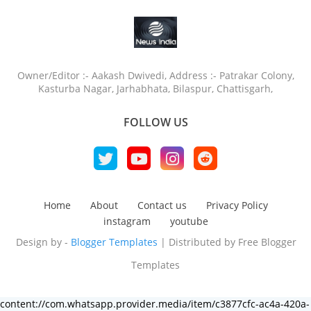
Owner/Editor :- Aakash Dwivedi, Address :- Patrakar Colony,
Kasturba Nagar, Jarhabhata, Bilaspur, Chattisgarh,
FOLLOW US
Home
About
Contact us
Privacy Policy
instagram
youtube
Design by -
Blogger Templates
| Distributed by
Free Blogger
Templates
content://com.whatsapp.provider.media/item/c3877cfc-ac4a-420a-