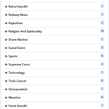
1
Rahul Gandhi
1
Railway News
2
Rajasthan
15
Religion And Spirituality
1
Share Market
3
Social Event
6
Sports
2
Supreme Court
1
Technology
6
Train Cancel
1
Uttarpradesh
6
Weather
1
Sonia Gandhi