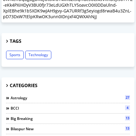
-eKk4PXiHDyV3BU0fJr73eLdUGXhTLY5oavcO0I0DDaUlnd-
XplEBhe9k1b5XDK9wJAH9gvy-GA7URRf3g5eyiogd8rwaB4u3ZnL-
pD73DxW7tElpKRwOK3unn0IDnjxF4QWXAhNjJ
TAGS
Sports
Technology
CATEGORIES
27
Astrology
4
BCCI
13
Big Breaking
13
Bilaspur New