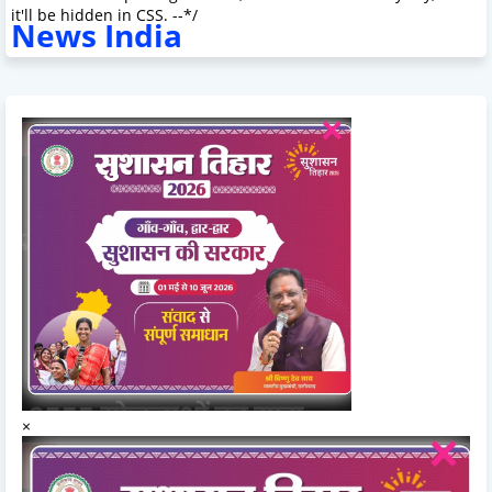
it'll be hidden in CSS. --*/
News India
×