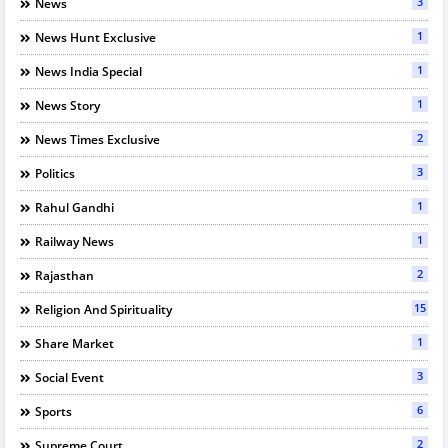
3
News
1
News Hunt Exclusive
1
News India Special
1
News Story
2
News Times Exclusive
3
Politics
1
Rahul Gandhi
1
Railway News
2
Rajasthan
15
Religion And Spirituality
1
Share Market
3
Social Event
6
Sports
2
Supreme Court