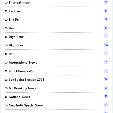
2
Entertainment
5
Exclusive
3
Exit Poll
5
Health
1
High Cour
107
High Court
1
IPL
7
International News
1
Israel-Hamas War
24
Lok Sabha Election 2024
3
MP Breaking News
50
National News
1
New India Special Story