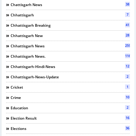
38
Chattisgarh News
7
Chhattisgarh
41
Chhattisgarh Breaking
28
Chhattisgarh New
2595
Chhattisgarh News
116
Chhattisgarh News.
12
Chhattisgarh-Hindi-News
2
Chhattisgarh-News-Update
1
Cricket
10
Crime
2
Education
16
Election Result
36
Elections