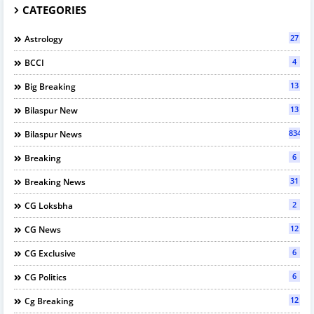
CATEGORIES
27
Astrology
4
BCCI
13
Big Breaking
13
Bilaspur New
834
Bilaspur News
6
Breaking
31
Breaking News
2
CG Loksbha
12
CG News
6
CG Exclusive
6
CG Politics
12
Cg Breaking