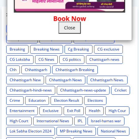
LABELS
Book Now
Close
Astrology
BCCI
Big breaking
Bilaspur
Bilaspur New
Bilaspur News
Bilaspur News.
Bilaspur-hindi-news
Breaking
Breaking News
Cg Breaking
CG exclusive
CG Loksbha
CG News
CG politics
Chattisgarh news
Chh
Chhattisgarh
Chhattisgarh Breaking
Chhattisgarh New
Chhattisgarh News
Chhattisgarh News.
Chhattisgarh-hindi-news
Chhattisgarh-news-update
Cricket
Crime
Education
Election Result
Elections
Entertainment
Exclusive
Exit Poll
Health
High Cour
High Court
International News
IPL
Israel-hamas war
Lok Sabha Election 2024
MP Breaking News
National News