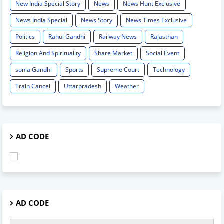
New India Special Story
News
News Hunt Exclusive
News India Special
News Story
News Times Exclusive
Politics
Rahul Gandhi
Railway News
Rajasthan
Religion And Spirituality
Share Market
Social Event
sonia Gandhi
Sports
Supreme Court
Technology
Train Cancel
Uttarpradesh
Weather
AD CODE
AD CODE