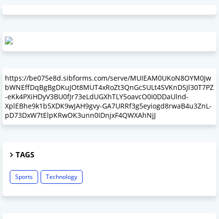
https://be075e8d.sibforms.com/serve/MUIEAM0UKoN8OYM0Jw
bWNEffDqBgBgDKuJOt8MUT4xRoZt3QnGcSULt4SVKnDSJl30T7PZ
-eKk4PXiHDyV3BU0fJr73eLdUGXhTLY5oavcO0I0DDaUlnd-
XplEBhe9k1b5XDK9wJAH9gvy-GA7URRf3g5eyiogd8rwaB4u3ZnL-
pD73DxW7tElpKRwOK3unn0IDnjxF4QWXAhNjJ
TAGS
Sports
Technology