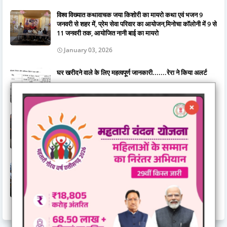
विश्व विख्यात कथावाचक जया किशोरी का मायरो कथा एवं भजन 9
जनवरी से शहर में, प्रेम सेवा परिवार का आयोजन,मिनोचा कॉलोनी में 9 से
11 जनवरी तक, आयोजित नानी बाई का मायरो
January 03, 2026
घर खरीदने वाले के लिए महत्वपूर्ण जानकारी.......रेरा ने किया अलर्ट
November 03, 2025
गुरुद्वारा दयालबंद बिलासपुर में गुरु अर्जन देव जी के शहीदी दिवस की
तैयारियाँ पूर्ण, सवा महीने के सुखमनी साहिब पाठ का हुआ समापन
June 15, 2026
जिला स्तरीय राज्योत्सव 2025 : केंद्रीय राज्यमंत्री तोखन साहू ने
दिव्यांगजनों को दिए ट्रायसायकल एवं व्हीलचेयर,ट्रायसायकल और
व्हीलचेयर पाकर खिले दिव्यांगजनों के चेहरे
November 03, 2025