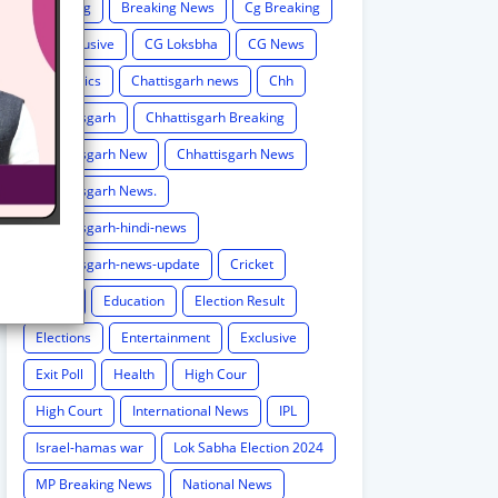
Breaking
Breaking News
Cg Breaking
CG exclusive
CG Loksbha
CG News
CG politics
Chattisgarh news
Chh
Chhattisgarh
Chhattisgarh Breaking
Chhattisgarh New
Chhattisgarh News
Chhattisgarh News.
Chhattisgarh-hindi-news
Chhattisgarh-news-update
Cricket
Crime
Education
Election Result
Elections
Entertainment
Exclusive
Exit Poll
Health
High Cour
High Court
International News
IPL
Israel-hamas war
Lok Sabha Election 2024
MP Breaking News
National News