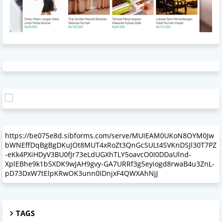
https://be075e8d.sibforms.com/serve/MUIEAM0UKoN8OYM0Jw
bWNEffDqBgBgDKuJOt8MUT4xRoZt3QnGcSULt4SVKnDSJl30T7PZ
-eKk4PXiHDyV3BU0fJr73eLdUGXhTLY5oavcO0I0DDaUlnd-
XplEBhe9k1b5XDK9wJAH9gvy-GA7URRf3g5eyiogd8rwaB4u3ZnL-
pD73DxW7tElpKRwOK3unn0IDnjxF4QWXAhNjJ
TAGS