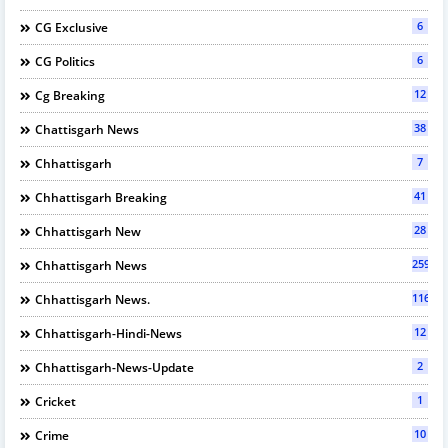
6
CG Exclusive
6
CG Politics
12
Cg Breaking
38
Chattisgarh News
7
Chhattisgarh
41
Chhattisgarh Breaking
28
Chhattisgarh New
2597
Chhattisgarh News
116
Chhattisgarh News.
12
Chhattisgarh-Hindi-News
2
Chhattisgarh-News-Update
1
Cricket
10
Crime