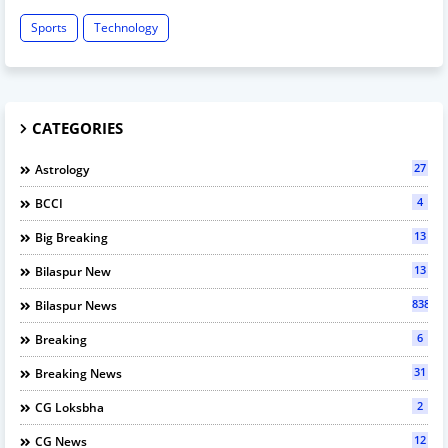
Sports
Technology
CATEGORIES
27
Astrology
4
BCCI
13
Big Breaking
13
Bilaspur New
838
Bilaspur News
6
Breaking
31
Breaking News
2
CG Loksbha
12
CG News