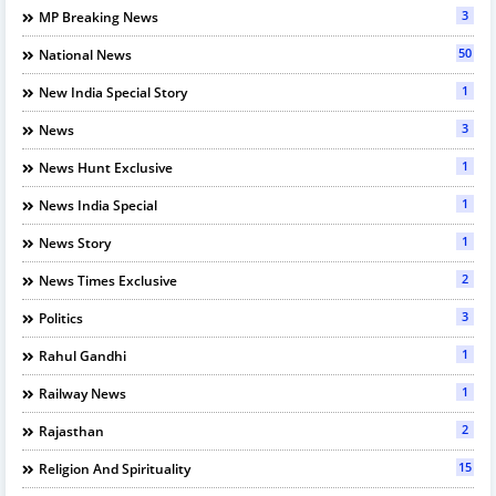
3
MP Breaking News
50
National News
1
New India Special Story
3
News
1
News Hunt Exclusive
1
News India Special
1
News Story
2
News Times Exclusive
3
Politics
1
Rahul Gandhi
1
Railway News
2
Rajasthan
15
Religion And Spirituality