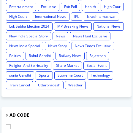
Entertainment
Exclusive
Exit Poll
Health
High Cour
High Court
International News
IPL
Israel-hamas war
Lok Sabha Election 2024
MP Breaking News
National News
New India Special Story
News
News Hunt Exclusive
News India Special
News Story
News Times Exclusive
Politics
Rahul Gandhi
Railway News
Rajasthan
Religion And Spirituality
Share Market
Social Event
sonia Gandhi
Sports
Supreme Court
Technology
Train Cancel
Uttarpradesh
Weather
AD CODE