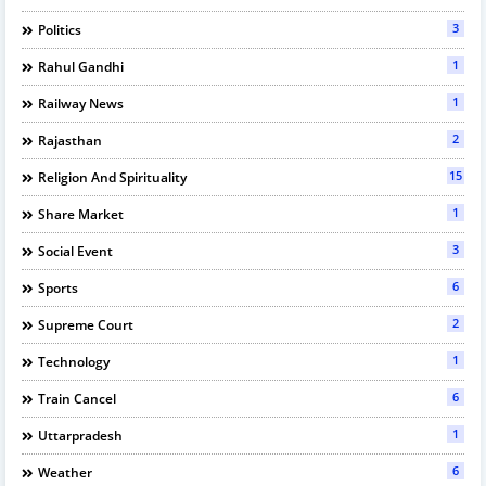
3
Politics
1
Rahul Gandhi
1
Railway News
2
Rajasthan
15
Religion And Spirituality
1
Share Market
3
Social Event
6
Sports
2
Supreme Court
1
Technology
6
Train Cancel
1
Uttarpradesh
6
Weather