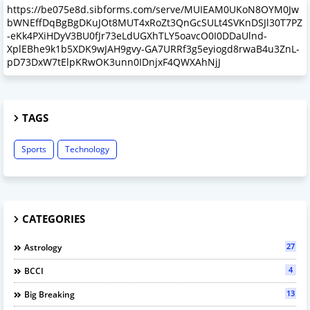
https://be075e8d.sibforms.com/serve/MUIEAM0UKoN8OYM0Jw
bWNEffDqBgBgDKuJOt8MUT4xRoZt3QnGcSULt4SVKnDSJl30T7PZ
-eKk4PXiHDyV3BU0fJr73eLdUGXhTLY5oavcO0I0DDaUlnd-
XplEBhe9k1b5XDK9wJAH9gvy-GA7URRf3g5eyiogd8rwaB4u3ZnL-
pD73DxW7tElpKRwOK3unn0IDnjxF4QWXAhNjJ
TAGS
Sports
Technology
CATEGORIES
27
Astrology
4
BCCI
13
Big Breaking