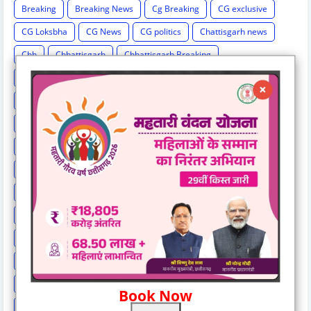
Breaking
Breaking News
Cg Breaking
CG exclusive
CG Loksbha
CG News
CG politics
Chattisgarh news
Chh
Chhattisgarh
Chhattisgarh Breaking
Chhattisgarh New
Chhattisgarh News
Chhattisgarh News.
Chhattisgarh-hindi-news
Chhattisgarh-news-update
Cricket
Crime
Education
Election Result
Elections
Entertainment
Exclusive
Exit Poll
Health
High Cour
High Court
International News
IPL
Israel-hamas war
Lok Sabha Election 2024
MP Breaking News
National News
New India Special Story
News
News Hunt Exclusive
News India Special
News Story
News Times Exclusive
Politics
Rahul Gandhi
Railway News
Rajasthan
Religion And Spirituality
Share Market
Social Event
Book Now
sonia Gandhi
Sports
Supreme Court
Technology