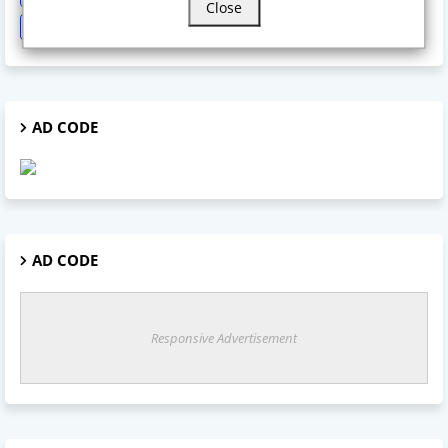
Close
Train Cancel
Uttarpradesh
Weather
AD CODE
AD CODE
Responsive Advertisement