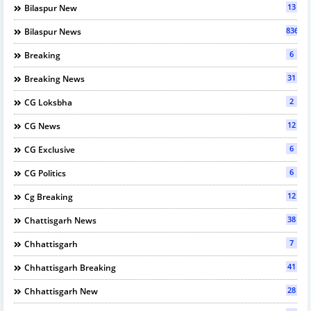
13
Bilaspur New
836
Bilaspur News
6
Breaking
31
Breaking News
2
CG Loksbha
12
CG News
6
CG Exclusive
6
CG Politics
12
Cg Breaking
38
Chattisgarh News
7
Chhattisgarh
41
Chhattisgarh Breaking
28
Chhattisgarh New