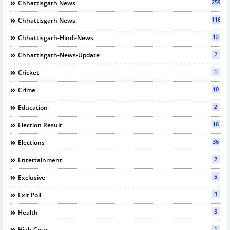
2597
Chhattisgarh News
116
Chhattisgarh News.
12
Chhattisgarh-Hindi-News
2
Chhattisgarh-News-Update
1
Cricket
10
Crime
2
Education
16
Election Result
36
Elections
2
Entertainment
5
Exclusive
3
Exit Poll
5
Health
1
High Cour