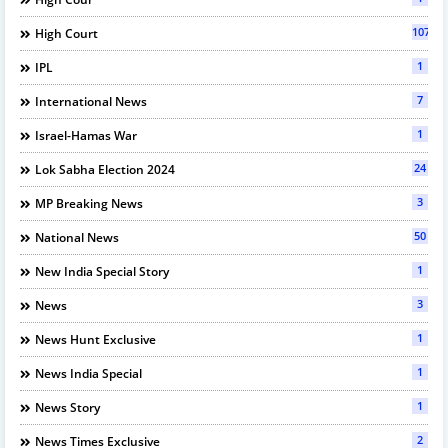
107
High Court
1
IPL
7
International News
1
Israel-Hamas War
24
Lok Sabha Election 2024
3
MP Breaking News
50
National News
1
New India Special Story
3
News
1
News Hunt Exclusive
1
News India Special
1
News Story
2
News Times Exclusive