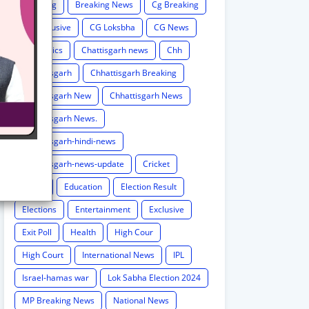
Breaking
Breaking News
Cg Breaking
CG exclusive
CG Loksbha
CG News
CG politics
Chattisgarh news
Chh
Chhattisgarh
Chhattisgarh Breaking
Chhattisgarh New
Chhattisgarh News
Chhattisgarh News.
Chhattisgarh-hindi-news
Chhattisgarh-news-update
Cricket
Crime
Education
Election Result
Elections
Entertainment
Exclusive
Exit Poll
Health
High Cour
High Court
International News
IPL
Israel-hamas war
Lok Sabha Election 2024
MP Breaking News
National News