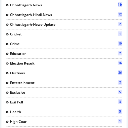
116
Chhattisgarh News.
12
Chhattisgarh-Hindi-News
2
Chhattisgarh-News-Update
1
Cricket
10
Crime
2
Education
16
Election Result
36
Elections
2
Entertainment
5
Exclusive
3
Exit Poll
5
Health
1
High Cour