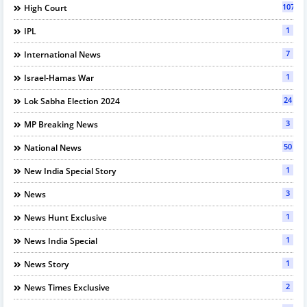
107
High Court
1
IPL
7
International News
1
Israel-Hamas War
24
Lok Sabha Election 2024
3
MP Breaking News
50
National News
1
New India Special Story
3
News
1
News Hunt Exclusive
1
News India Special
1
News Story
2
News Times Exclusive