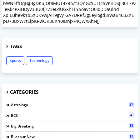
bWNEffDqBgBgDKuJOt8MUT4xRoZt3QnGcSULt4SVKnDSJl30T7PZ
-eKk4PXiHDyV3BU0fJr73eLdUGXhTLY5oavcO0I0DDaUlnd-
XplEBhe9k1b5XDK9wJAH9gvy-GA7URRf3g5eyiogd8rwaB4u3ZnL-
pD73DxW7tElpKRwOK3unn0IDnjxF4QWXAhNjJ
TAGS
Sports
Technology
CATEGORIES
27
Astrology
4
BCCI
13
Big Breaking
13
Bilaspur New