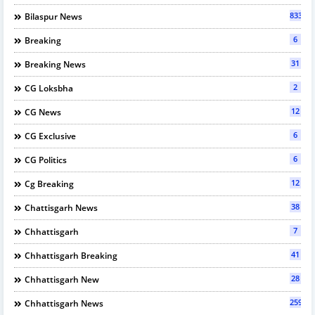
833
Bilaspur News
6
Breaking
31
Breaking News
2
CG Loksbha
12
CG News
6
CG Exclusive
6
CG Politics
12
Cg Breaking
38
Chattisgarh News
7
Chhattisgarh
41
Chhattisgarh Breaking
28
Chhattisgarh New
2595
Chhattisgarh News