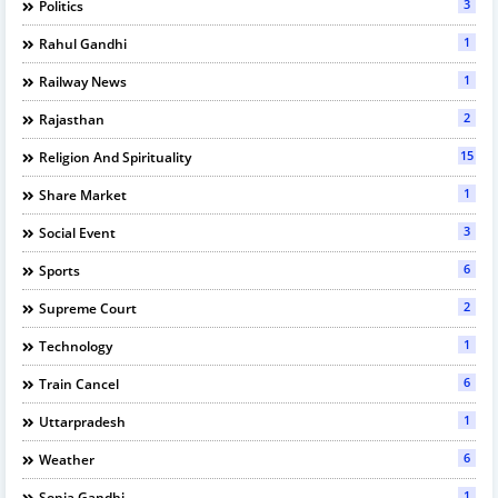
3
Politics
1
Rahul Gandhi
1
Railway News
2
Rajasthan
15
Religion And Spirituality
1
Share Market
3
Social Event
6
Sports
2
Supreme Court
1
Technology
6
Train Cancel
1
Uttarpradesh
6
Weather
1
Sonia Gandhi