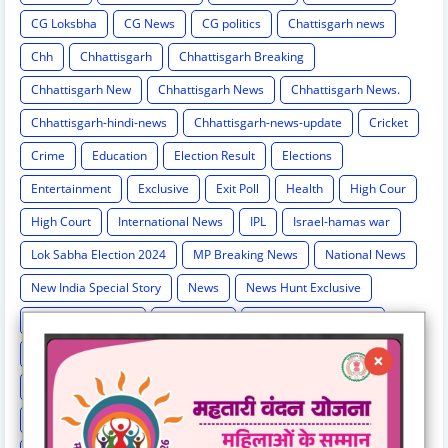
CG Loksbha
CG News
CG politics
Chattisgarh news
Chh
Chhattisgarh
Chhattisgarh Breaking
Chhattisgarh New
Chhattisgarh News
Chhattisgarh News.
Chhattisgarh-hindi-news
Chhattisgarh-news-update
Cricket
Crime
Education
Election Result
Elections
Entertainment
Exclusive
Exit Poll
Health
High Cour
High Court
International News
IPL
Israel-hamas war
Lok Sabha Election 2024
MP Breaking News
National News
New India Special Story
News
News Hunt Exclusive
News India Special
News Story
News Times Exclusive
Politics
Rahul Gandhi
Railway News
Rajasthan
Religion And Spirituality
Share Market
Social Event
sonia Gandhi
Sports
Supreme Court
Technology