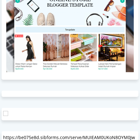
https://be075e8d.sibforms.com/serve/MUIEAM0UKoN8OYM0Jw