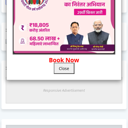
Train Cancel
Uttarpradesh
Weather
AD CODE
Book Now
AD CODE
Close
Responsive Advertisement