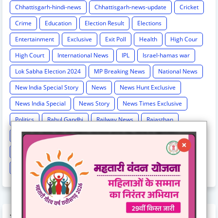
Chhattisgarh-hindi-news
Chhattisgarh-news-update
Cricket
Crime
Education
Election Result
Elections
Entertainment
Exclusive
Exit Poll
Health
High Cour
High Court
International News
IPL
Israel-hamas war
Lok Sabha Election 2024
MP Breaking News
National News
New India Special Story
News
News Hunt Exclusive
News India Special
News Story
News Times Exclusive
Politics
Rahul Gandhi
Railway News
Rajasthan
Religion And Spirituality
Share Market
Social Event
sonia Gandhi
Sports
Supreme Court
Technology
Train Cancel
Uttarpradesh
Weather
AD CODE