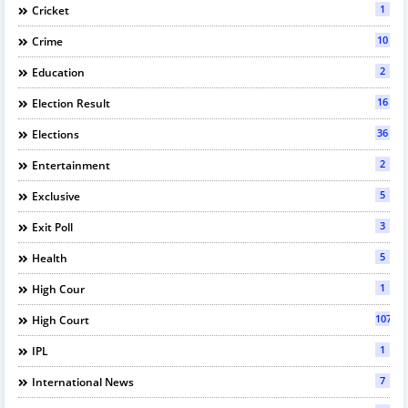
1
Cricket
10
Crime
2
Education
16
Election Result
36
Elections
2
Entertainment
5
Exclusive
3
Exit Poll
5
Health
1
High Cour
107
High Court
1
IPL
7
International News