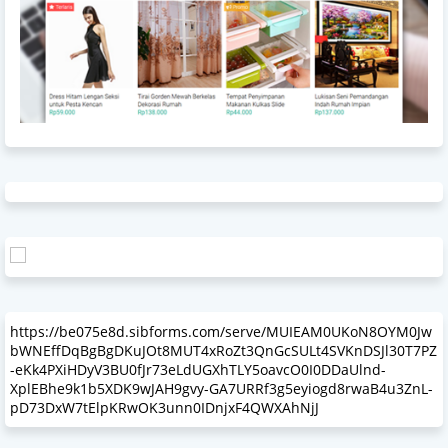
https://be075e8d.sibforms.com/serve/MUIEAM0UKoN8OYM0Jw
bWNEffDqBgBgDKuJOt8MUT4xRoZt3QnGcSULt4SVKnDSJl30T7PZ
-eKk4PXiHDyV3BU0fJr73eLdUGXhTLY5oavcO0I0DDaUlnd-
XplEBhe9k1b5XDK9wJAH9gvy-GA7URRf3g5eyiogd8rwaB4u3ZnL-
pD73DxW7tElpKRwOK3unn0IDnjxF4QWXAhNjJ