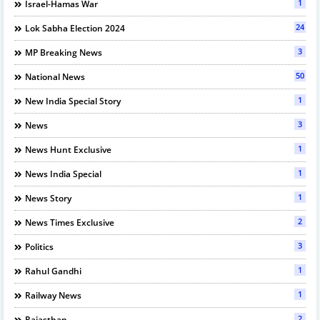
1
Israel-Hamas War
24
Lok Sabha Election 2024
3
MP Breaking News
50
National News
1
New India Special Story
3
News
1
News Hunt Exclusive
1
News India Special
1
News Story
2
News Times Exclusive
3
Politics
1
Rahul Gandhi
1
Railway News
2
Rajasthan