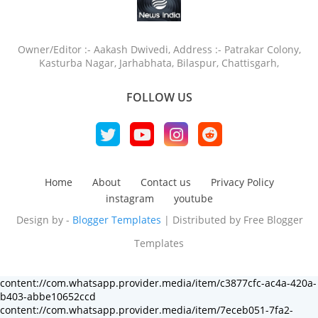
Owner/Editor :- Aakash Dwivedi, Address :- Patrakar Colony,
Kasturba Nagar, Jarhabhata, Bilaspur, Chattisgarh,
FOLLOW US
Home
About
Contact us
Privacy Policy
instagram
youtube
Design by -
Blogger Templates
| Distributed by
Free Blogger
Templates
content://com.whatsapp.provider.media/item/c3877cfc-ac4a-420a-
b403-abbe10652ccd
content://com.whatsapp.provider.media/item/7eceb051-7fa2-