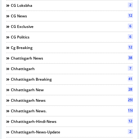
2
CG Loksbha
12
CG News
6
CG Exclusive
6
CG Politics
12
Cg Breaking
38
Chattisgarh News
7
Chhattisgarh
41
Chhattisgarh Breaking
28
Chhattisgarh New
2595
Chhattisgarh News
116
Chhattisgarh News.
12
Chhattisgarh-Hindi-News
2
Chhattisgarh-News-Update