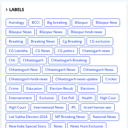
LABELS
Astrology
BCCI
Big breaking
Bilaspur
Bilaspur New
Bilaspur News
Bilaspur News.
Bilaspur-hindi-news
Breaking
Breaking News
Cg Breaking
CG exclusive
CG Loksbha
CG News
CG politics
Chattisgarh news
Chh
Chhattisgarh
Chhattisgarh Breaking
Chhattisgarh New
Chhattisgarh News
Chhattisgarh News.
Chhattisgarh-hindi-news
Chhattisgarh-news-update
Cricket
Crime
Education
Election Result
Elections
Entertainment
Exclusive
Exit Poll
Health
High Cour
High Court
International News
IPL
Israel-hamas war
Lok Sabha Election 2024
MP Breaking News
National News
New India Special Story
News
News Hunt Exclusive