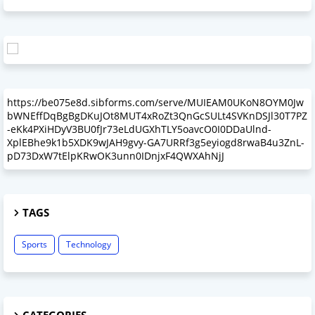
https://be075e8d.sibforms.com/serve/MUIEAM0UKoN8OYM0Jw
bWNEffDqBgBgDKuJOt8MUT4xRoZt3QnGcSULt4SVKnDSJl30T7PZ
-eKk4PXiHDyV3BU0fJr73eLdUGXhTLY5oavcO0I0DDaUlnd-
XplEBhe9k1b5XDK9wJAH9gvy-GA7URRf3g5eyiogd8rwaB4u3ZnL-
pD73DxW7tElpKRwOK3unn0IDnjxF4QWXAhNjJ
TAGS
Sports
Technology
CATEGORIES