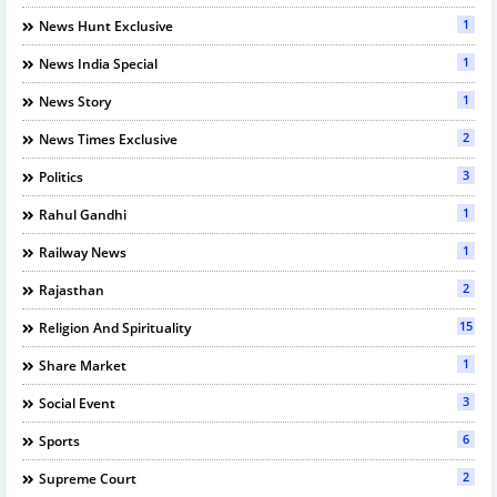
1
News Hunt Exclusive
1
News India Special
1
News Story
2
News Times Exclusive
3
Politics
1
Rahul Gandhi
1
Railway News
2
Rajasthan
15
Religion And Spirituality
1
Share Market
3
Social Event
6
Sports
2
Supreme Court