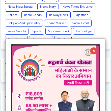
News India Special
News Story
News Times Exclusive
Politics
Rahul Gandhi
Railway News
Rajasthan
Religion And Spirituality
Share Market
Social Event
sonia Gandhi
Sports
Supreme Court
Technology
Train Cancel
Uttarpradesh
Weather
AD CODE
AD CODE