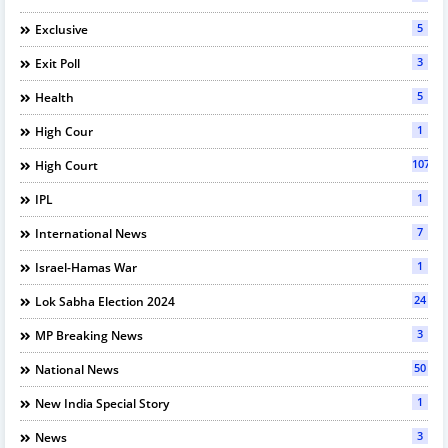
5
Exclusive
3
Exit Poll
5
Health
1
High Cour
107
High Court
1
IPL
7
International News
1
Israel-Hamas War
24
Lok Sabha Election 2024
3
MP Breaking News
50
National News
1
New India Special Story
3
News