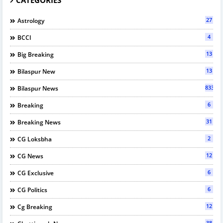
27
Astrology
4
BCCI
13
Big Breaking
13
Bilaspur New
833
Bilaspur News
6
Breaking
31
Breaking News
2
CG Loksbha
12
CG News
6
CG Exclusive
6
CG Politics
12
Cg Breaking
38