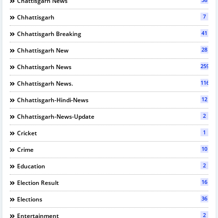
Chattisgarh News
7
Chhattisgarh
41
Chhattisgarh Breaking
28
Chhattisgarh New
2595
Chhattisgarh News
116
Chhattisgarh News.
12
Chhattisgarh-Hindi-News
2
Chhattisgarh-News-Update
1
Cricket
10
Crime
2
Education
16
Election Result
36
Elections
2
Entertainment