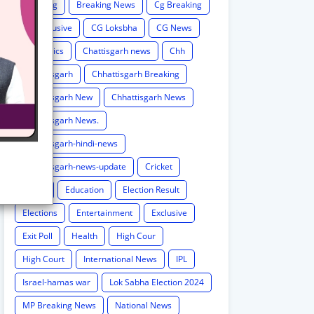
Breaking
Breaking News
Cg Breaking
CG exclusive
CG Loksbha
CG News
CG politics
Chattisgarh news
Chh
Chhattisgarh
Chhattisgarh Breaking
Chhattisgarh New
Chhattisgarh News
Chhattisgarh News.
Chhattisgarh-hindi-news
Chhattisgarh-news-update
Cricket
Crime
Education
Election Result
Elections
Entertainment
Exclusive
Exit Poll
Health
High Cour
High Court
International News
IPL
Israel-hamas war
Lok Sabha Election 2024
MP Breaking News
National News