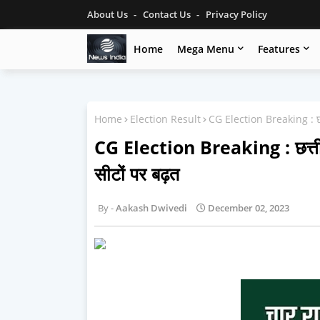
About Us
Contact Us
Privacy Policy
Home
Mega Menu
Features
Home
Election Result
CG Election Breaking : छत्ती
CG Election Breaking : छत्तीसगढ
सीटों पर बढ़त
Aakash Dwivedi
December 02, 2023