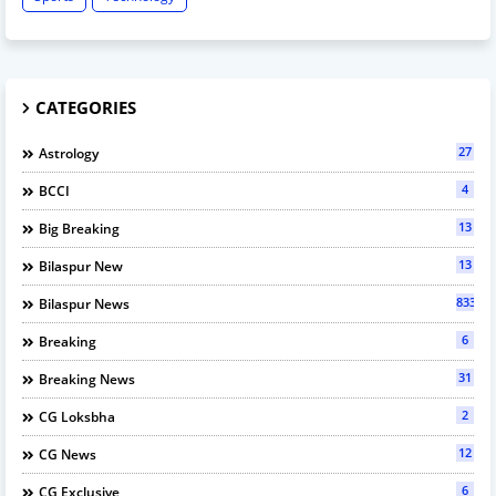
CATEGORIES
27
Astrology
4
BCCI
13
Big Breaking
13
Bilaspur New
833
Bilaspur News
6
Breaking
31
Breaking News
2
CG Loksbha
12
CG News
6
CG Exclusive