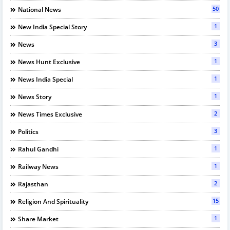
50
National News
1
New India Special Story
3
News
1
News Hunt Exclusive
1
News India Special
1
News Story
2
News Times Exclusive
3
Politics
1
Rahul Gandhi
1
Railway News
2
Rajasthan
15
Religion And Spirituality
1
Share Market