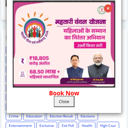
November 03, 2025
LABELS
Astrology
BCCI
Big breaking
Bilaspur
Bilaspur New
Bilaspur News
Bilaspur News.
Bilaspur-hindi-news
Breaking
Breaking News
Cg Breaking
CG exclusive
CG Loksbha
CG News
CG politics
Chattisgarh news
Chh
Chhattisgarh
Chhattisgarh Breaking
Book Now
Chhattisgarh New
Chhattisgarh News
Chhattisgarh News.
Close
Chhattisgarh-hindi-news
Chhattisgarh-news-update
Cricket
Crime
Education
Election Result
Elections
Entertainment
Exclusive
Exit Poll
Health
High Cour