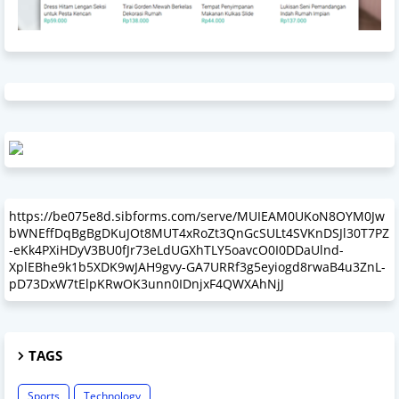
https://be075e8d.sibforms.com/serve/MUIEAM0UKoN8OYM0Jw
bWNEffDqBgBgDKuJOt8MUT4xRoZt3QnGcSULt4SVKnDSJl30T7PZ
-eKk4PXiHDyV3BU0fJr73eLdUGXhTLY5oavcO0I0DDaUlnd-
XplEBhe9k1b5XDK9wJAH9gvy-GA7URRf3g5eyiogd8rwaB4u3ZnL-
pD73DxW7tElpKRwOK3unn0IDnjxF4QWXAhNjJ
TAGS
Sports
Technology