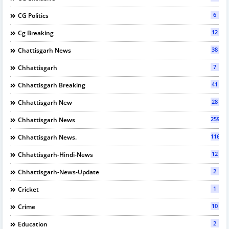
6
CG Politics
12
Cg Breaking
38
Chattisgarh News
7
Chhattisgarh
41
Chhattisgarh Breaking
28
Chhattisgarh New
2595
Chhattisgarh News
116
Chhattisgarh News.
12
Chhattisgarh-Hindi-News
2
Chhattisgarh-News-Update
1
Cricket
10
Crime
2
Education