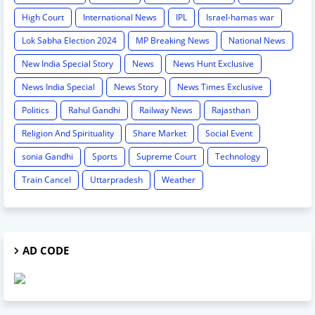
High Court
International News
IPL
Israel-hamas war
Lok Sabha Election 2024
MP Breaking News
National News
New India Special Story
News
News Hunt Exclusive
News India Special
News Story
News Times Exclusive
Politics
Rahul Gandhi
Railway News
Rajasthan
Religion And Spirituality
Share Market
Social Event
sonia Gandhi
Sports
Supreme Court
Technology
Train Cancel
Uttarpradesh
Weather
AD CODE