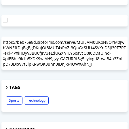
https://be075e8d.sibforms.com/serve/MUIEAM0UKoN8OYM0Jw
bWNEffDqBgBgDKuJOt8MUT4xRoZt3QnGcSULt4SVKnDSJl30T7PZ
-eKk4PXiHDyV3BU0fJr73eLdUGXhTLY5oavcO0I0DDaUlnd-
XplEBhe9k1b5XDK9wJAH9gvy-GA7URRf3g5eyiogd8rwaB4u3ZnL-
pD73DxW7tElpKRwOK3unn0IDnjxF4QWXAhNjJ
TAGS
Sports
Technology