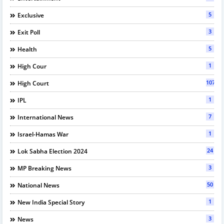
5
Exclusive
3
Exit Poll
5
Health
1
High Cour
107
High Court
1
IPL
7
International News
1
Israel-Hamas War
24
Lok Sabha Election 2024
3
MP Breaking News
50
National News
1
New India Special Story
3
News