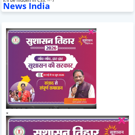
it'll be hidden in CSS. --*/
News India
×