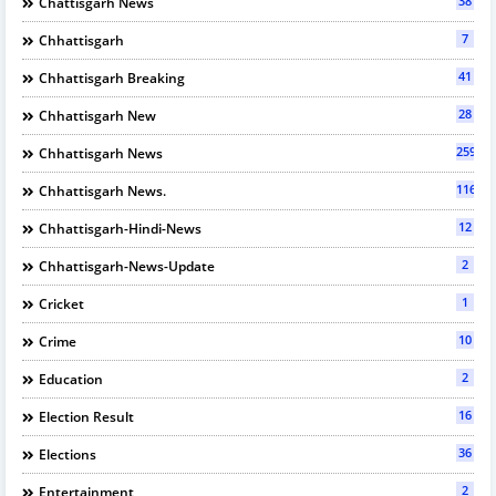
38
Chattisgarh News
7
Chhattisgarh
41
Chhattisgarh Breaking
28
Chhattisgarh New
2597
Chhattisgarh News
116
Chhattisgarh News.
12
Chhattisgarh-Hindi-News
2
Chhattisgarh-News-Update
1
Cricket
10
Crime
2
Education
16
Election Result
36
Elections
2
Entertainment