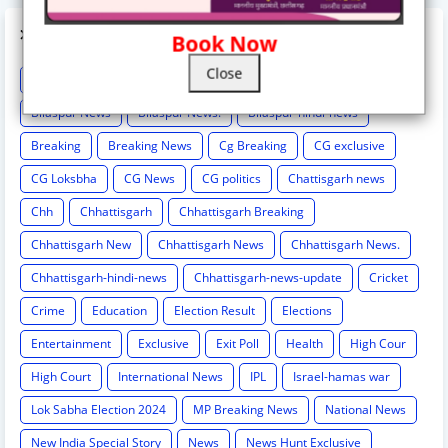
LABELS
Book Now
Close
Astrology
BCCI
Big breaking
Bilaspur
Bilaspur New
Bilaspur News
Bilaspur News.
Bilaspur-hindi-news
Breaking
Breaking News
Cg Breaking
CG exclusive
CG Loksbha
CG News
CG politics
Chattisgarh news
Chh
Chhattisgarh
Chhattisgarh Breaking
Chhattisgarh New
Chhattisgarh News
Chhattisgarh News.
Chhattisgarh-hindi-news
Chhattisgarh-news-update
Cricket
Crime
Education
Election Result
Elections
Entertainment
Exclusive
Exit Poll
Health
High Cour
High Court
International News
IPL
Israel-hamas war
Lok Sabha Election 2024
MP Breaking News
National News
New India Special Story
News
News Hunt Exclusive