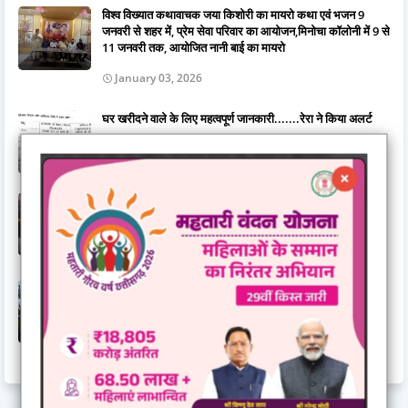
विश्व विख्यात कथावाचक जया किशोरी का मायरो कथा एवं भजन 9
जनवरी से शहर में, प्रेम सेवा परिवार का आयोजन,मिनोचा कॉलोनी में 9 से
11 जनवरी तक, आयोजित नानी बाई का मायरो
January 03, 2026
घर खरीदने वाले के लिए महत्वपूर्ण जानकारी.......रेरा ने किया अलर्ट
November 03, 2025
गुरुद्वारा दयालबंद बिलासपुर में गुरु अर्जन देव जी के शहीदी दिवस की
तैयारियाँ पूर्ण, सवा महीने के सुखमनी साहिब पाठ का हुआ समापन
June 15, 2026
जिला स्तरीय राज्योत्सव 2025 : केंद्रीय राज्यमंत्री तोखन साहू ने
दिव्यांगजनों को दिए ट्रायसायकल एवं व्हीलचेयर,ट्रायसायकल और
व्हीलचेयर पाकर खिले दिव्यांगजनों के चेहरे
November 03, 2025