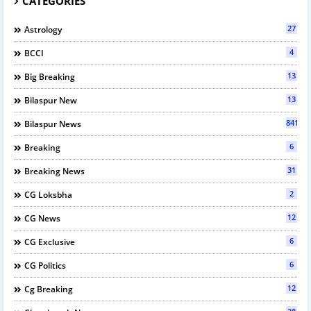
CATEGORIES
27
Astrology
4
BCCI
13
Big Breaking
13
Bilaspur New
841
Bilaspur News
6
Breaking
31
Breaking News
2
CG Loksbha
12
CG News
6
CG Exclusive
6
CG Politics
12
Cg Breaking