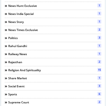
1
News Hunt Exclusive
1
News India Special
1
News Story
2
News Times Exclusive
3
Politics
1
Rahul Gandhi
1
Railway News
2
Rajasthan
15
Religion And Spirituality
1
Share Market
3
Social Event
6
Sports
2
Supreme Court