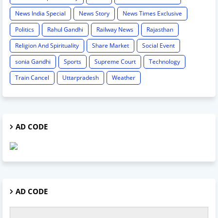
News India Special
News Story
News Times Exclusive
Politics
Rahul Gandhi
Railway News
Rajasthan
Religion And Spirituality
Share Market
Social Event
sonia Gandhi
Sports
Supreme Court
Technology
Train Cancel
Uttarpradesh
Weather
AD CODE
AD CODE