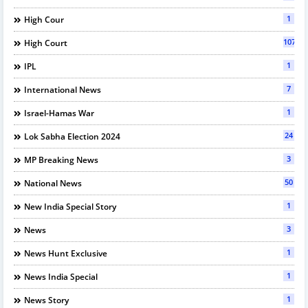
1
High Cour
107
High Court
1
IPL
7
International News
1
Israel-Hamas War
24
Lok Sabha Election 2024
3
MP Breaking News
50
National News
1
New India Special Story
3
News
1
News Hunt Exclusive
1
News India Special
1
News Story