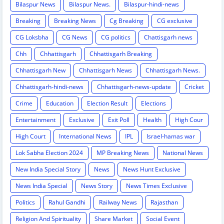
Bilaspur News
Bilaspur News.
Bilaspur-hindi-news
Breaking
Breaking News
Cg Breaking
CG exclusive
CG Loksbha
CG News
CG politics
Chattisgarh news
Chh
Chhattisgarh
Chhattisgarh Breaking
Chhattisgarh New
Chhattisgarh News
Chhattisgarh News.
Chhattisgarh-hindi-news
Chhattisgarh-news-update
Cricket
Crime
Education
Election Result
Elections
Entertainment
Exclusive
Exit Poll
Health
High Cour
High Court
International News
IPL
Israel-hamas war
Lok Sabha Election 2024
MP Breaking News
National News
New India Special Story
News
News Hunt Exclusive
News India Special
News Story
News Times Exclusive
Politics
Rahul Gandhi
Railway News
Rajasthan
Religion And Spirituality
Share Market
Social Event