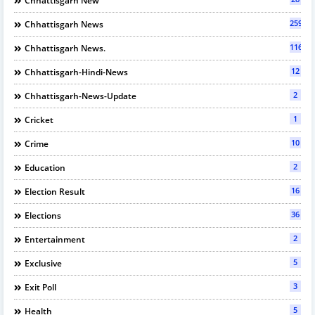
Chhattisgarh New
2594
Chhattisgarh News
116
Chhattisgarh News.
12
Chhattisgarh-Hindi-News
2
Chhattisgarh-News-Update
1
Cricket
10
Crime
2
Education
16
Election Result
36
Elections
2
Entertainment
5
Exclusive
3
Exit Poll
5
Health