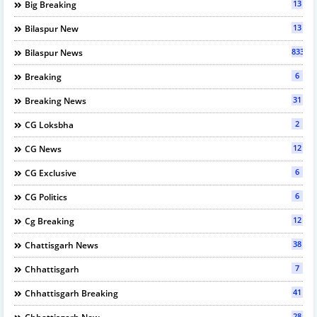
13
Big Breaking
13
Bilaspur New
833
Bilaspur News
6
Breaking
31
Breaking News
2
CG Loksbha
12
CG News
6
CG Exclusive
6
CG Politics
12
Cg Breaking
38
Chattisgarh News
7
Chhattisgarh
41
Chhattisgarh Breaking
28