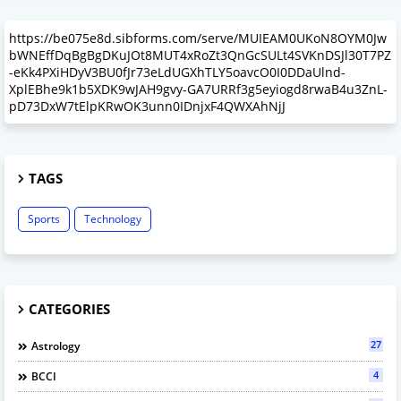
https://be075e8d.sibforms.com/serve/MUIEAM0UKoN8OYM0Jw
bWNEffDqBgBgDKuJOt8MUT4xRoZt3QnGcSULt4SVKnDSJl30T7PZ
-eKk4PXiHDyV3BU0fJr73eLdUGXhTLY5oavcO0I0DDaUlnd-
XplEBhe9k1b5XDK9wJAH9gvy-GA7URRf3g5eyiogd8rwaB4u3ZnL-
pD73DxW7tElpKRwOK3unn0IDnjxF4QWXAhNjJ
TAGS
Sports
Technology
CATEGORIES
27
Astrology
4
BCCI