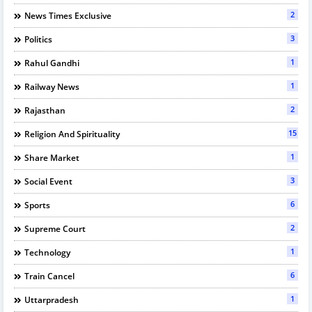
2
News Times Exclusive
3
Politics
1
Rahul Gandhi
1
Railway News
2
Rajasthan
15
Religion And Spirituality
1
Share Market
3
Social Event
6
Sports
2
Supreme Court
1
Technology
6
Train Cancel
1
Uttarpradesh