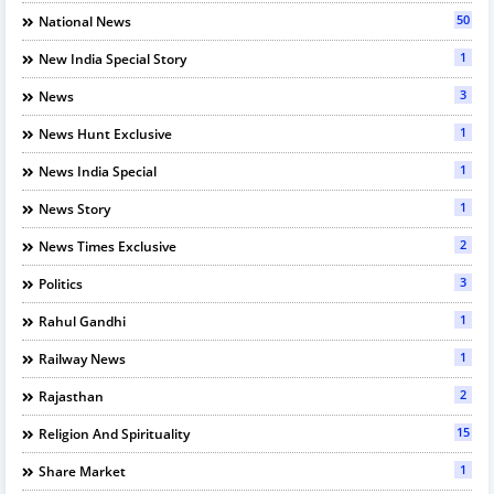
50
National News
1
New India Special Story
3
News
1
News Hunt Exclusive
1
News India Special
1
News Story
2
News Times Exclusive
3
Politics
1
Rahul Gandhi
1
Railway News
2
Rajasthan
15
Religion And Spirituality
1
Share Market