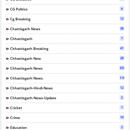
6
CG Politics
12
Cg Breaking
38
Chattisgarh News
7
Chhattisgarh
41
Chhattisgarh Breaking
28
Chhattisgarh New
2594
Chhattisgarh News
116
Chhattisgarh News.
12
Chhattisgarh-Hindi-News
2
Chhattisgarh-News-Update
1
Cricket
10
Crime
2
Education