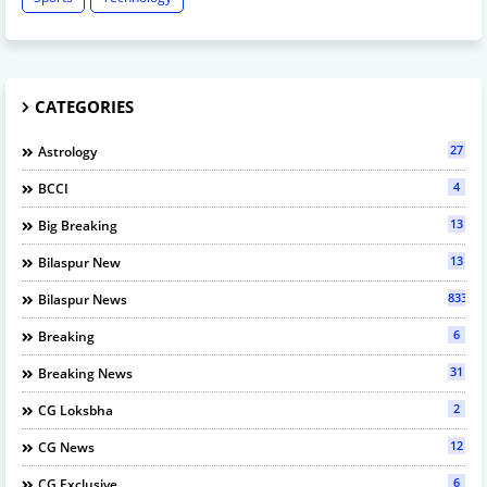
CATEGORIES
27
Astrology
4
BCCI
13
Big Breaking
13
Bilaspur New
833
Bilaspur News
6
Breaking
31
Breaking News
2
CG Loksbha
12
CG News
6
CG Exclusive