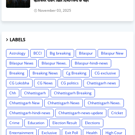
व्हीलचेयर पाकर खिले दिव्यांगजनों के चेहरे
November 03, 2025
LABELS
Astrology
BCCI
Big breaking
Bilaspur
Bilaspur New
Bilaspur News
Bilaspur News.
Bilaspur-hindi-news
Breaking
Breaking News
Cg Breaking
CG exclusive
CG Loksbha
CG News
CG politics
Chattisgarh news
Chh
Chhattisgarh
Chhattisgarh Breaking
Chhattisgarh New
Chhattisgarh News
Chhattisgarh News.
Chhattisgarh-hindi-news
Chhattisgarh-news-update
Cricket
Crime
Education
Election Result
Elections
Entertainment
Exclusive
Exit Poll
Health
High Cour