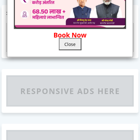
AD CODE
Book Now
Responsive Advertisement
Close
RESPONSIVE ADS HERE