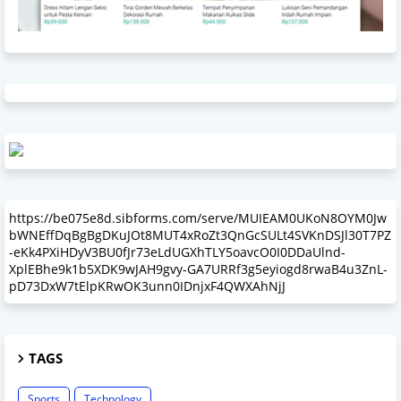
https://be075e8d.sibforms.com/serve/MUIEAM0UKoN8OYM0Jw
bWNEffDqBgBgDKuJOt8MUT4xRoZt3QnGcSULt4SVKnDSJl30T7PZ
-eKk4PXiHDyV3BU0fJr73eLdUGXhTLY5oavcO0I0DDaUlnd-
XplEBhe9k1b5XDK9wJAH9gvy-GA7URRf3g5eyiogd8rwaB4u3ZnL-
pD73DxW7tElpKRwOK3unn0IDnjxF4QWXAhNjJ
TAGS
Sports
Technology