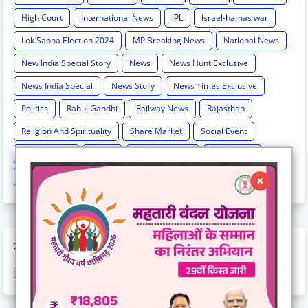
High Court
International News
IPL
Israel-hamas war
Lok Sabha Election 2024
MP Breaking News
National News
New India Special Story
News
News Hunt Exclusive
News India Special
News Story
News Times Exclusive
Politics
Rahul Gandhi
Railway News
Rajasthan
Religion And Spirituality
Share Market
Social Event
sonia Gandhi
Sports
Supreme Court
Technology
Train Cancel
Uttarpradesh
Weather
AD CODE