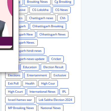
Breaking
Breaking News
Cg Breaking
CG exclusive
CG Loksbha
CG News
CG politics
Chattisgarh news
Chh
Chhattisgarh
Chhattisgarh Breaking
Chhattisgarh New
Chhattisgarh News
Chhattisgarh News.
Chhattisgarh-hindi-news
Chhattisgarh-news-update
Cricket
Crime
Education
Election Result
Elections
Entertainment
Exclusive
Exit Poll
Health
High Cour
High Court
International News
IPL
Israel-hamas war
Lok Sabha Election 2024
MP Breaking News
National News