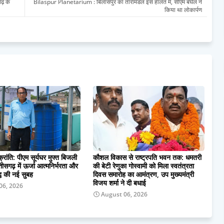
गढ़ के
Bilaspur Planetarium : बिलासपुर का तारामंडल इस हालत में, सीएम बघेल ने
किया था लोकार्पण
्रांति: पीएम सूर्यघर मुफ्त बिजली
कौशल विकास से राष्ट्रपति भवन तक: धमतरी
तीसगढ़ में ऊर्जा आत्मनिर्भरता और
की बेटी रेणुका गोस्वामी को मिला स्वतंत्रता
धि की नई सुबह
दिवस समारोह का आमंत्रण, उप मुख्यमंत्री
विजय शर्मा ने दी बधाई
06, 2026
August 06, 2026