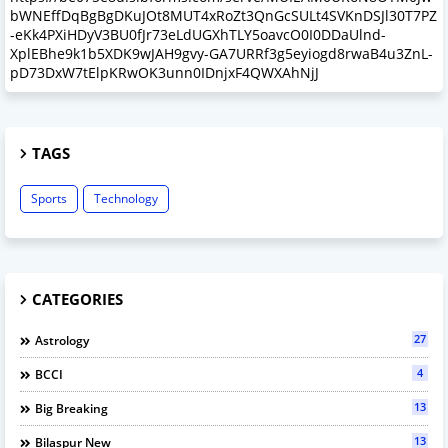
bWNEffDqBgBgDKuJOt8MUT4xRoZt3QnGcSULt4SVKnDSJl30T7PZ
-eKk4PXiHDyV3BU0fJr73eLdUGXhTLY5oavcO0I0DDaUlnd-
XplEBhe9k1b5XDK9wJAH9gvy-GA7URRf3g5eyiogd8rwaB4u3ZnL-
pD73DxW7tElpKRwOK3unn0IDnjxF4QWXAhNjJ
TAGS
Sports
Technology
CATEGORIES
27
Astrology
4
BCCI
13
Big Breaking
13
Bilaspur New