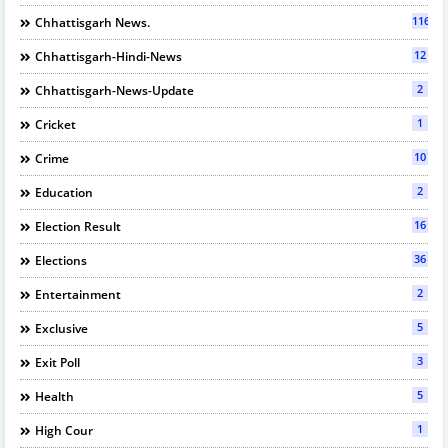
116
Chhattisgarh News.
12
Chhattisgarh-Hindi-News
2
Chhattisgarh-News-Update
1
Cricket
10
Crime
2
Education
16
Election Result
36
Elections
2
Entertainment
5
Exclusive
3
Exit Poll
5
Health
1
High Cour