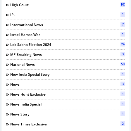
107
High Court
1
IPL
7
International News
1
Israel-Hamas War
24
Lok Sabha Election 2024
3
MP Breaking News
50
National News
1
New India Special Story
3
News
1
News Hunt Exclusive
1
News India Special
1
News Story
2
News Times Exclusive