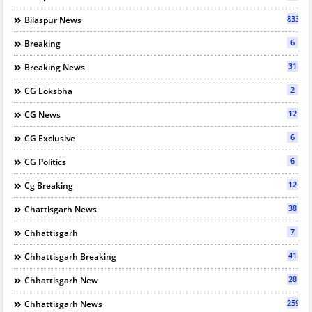
833
Bilaspur News
6
Breaking
31
Breaking News
2
CG Loksbha
12
CG News
6
CG Exclusive
6
CG Politics
12
Cg Breaking
38
Chattisgarh News
7
Chhattisgarh
41
Chhattisgarh Breaking
28
Chhattisgarh New
2594
Chhattisgarh News