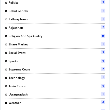
3
Politics
1
Rahul Gandhi
1
Railway News
2
Rajasthan
15
Religion And Spirituality
1
Share Market
3
Social Event
6
Sports
2
Supreme Court
1
Technology
6
Train Cancel
1
Uttarpradesh
6
Weather