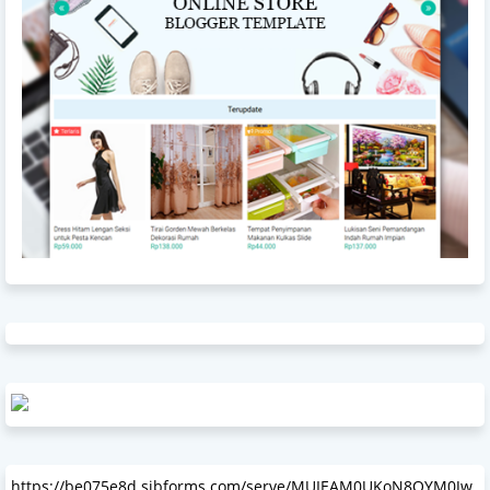
https://be075e8d.sibforms.com/serve/MUIEAM0UKoN8OYM0Jw