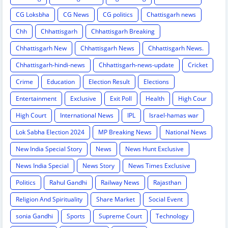
CG Loksbha
CG News
CG politics
Chattisgarh news
Chh
Chhattisgarh
Chhattisgarh Breaking
Chhattisgarh New
Chhattisgarh News
Chhattisgarh News.
Chhattisgarh-hindi-news
Chhattisgarh-news-update
Cricket
Crime
Education
Election Result
Elections
Entertainment
Exclusive
Exit Poll
Health
High Cour
High Court
International News
IPL
Israel-hamas war
Lok Sabha Election 2024
MP Breaking News
National News
New India Special Story
News
News Hunt Exclusive
News India Special
News Story
News Times Exclusive
Politics
Rahul Gandhi
Railway News
Rajasthan
Religion And Spirituality
Share Market
Social Event
sonia Gandhi
Sports
Supreme Court
Technology