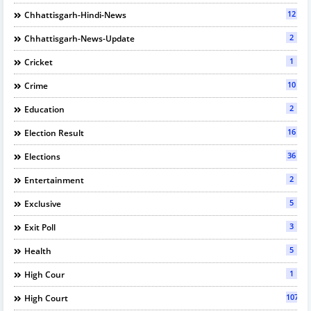
12
Chhattisgarh-Hindi-News
2
Chhattisgarh-News-Update
1
Cricket
10
Crime
2
Education
16
Election Result
36
Elections
2
Entertainment
5
Exclusive
3
Exit Poll
5
Health
1
High Cour
107
High Court