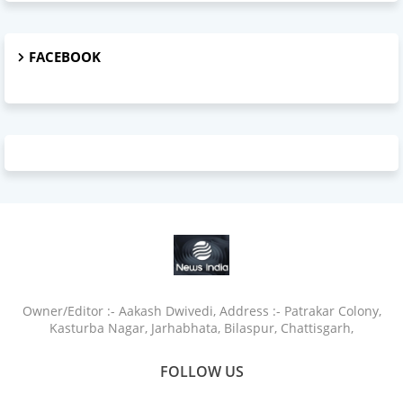
FACEBOOK
Owner/Editor :- Aakash Dwivedi, Address :- Patrakar Colony,
Kasturba Nagar, Jarhabhata, Bilaspur, Chattisgarh,
FOLLOW US