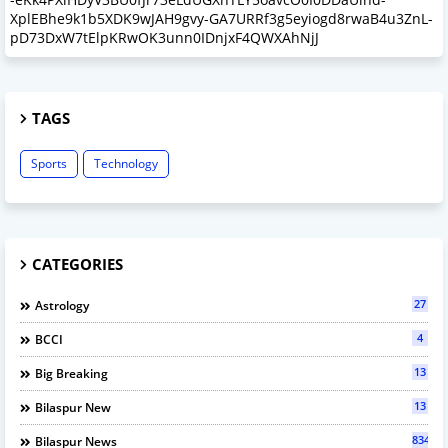
XplEBhe9k1b5XDK9wJAH9gvy-GA7URRf3g5eyiogd8rwaB4u3ZnL-
pD73DxW7tElpKRwOK3unn0IDnjxF4QWXAhNjJ
TAGS
Sports
Technology
CATEGORIES
27
Astrology
4
BCCI
13
Big Breaking
13
Bilaspur New
834
Bilaspur News