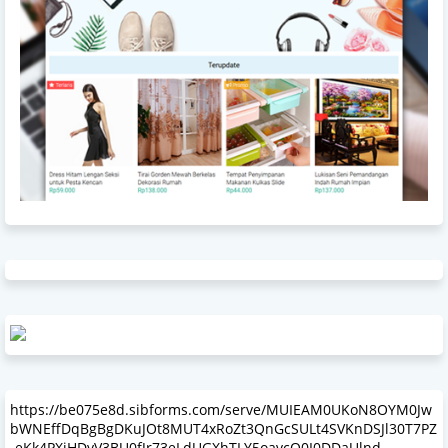
https://be075e8d.sibforms.com/serve/MUIEAM0UKoN8OYM0Jw
bWNEffDqBgBgDKuJOt8MUT4xRoZt3QnGcSULt4SVKnDSJl30T7PZ
-eKk4PXiHDyV3BU0fJr73eLdUGXhTLY5oavcO0I0DDaUlnd-