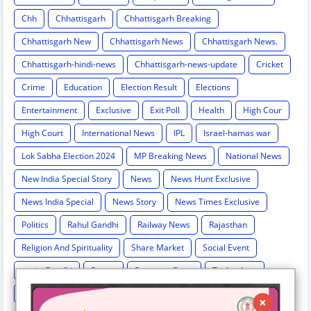
Chh
Chhattisgarh
Chhattisgarh Breaking
Chhattisgarh New
Chhattisgarh News
Chhattisgarh News.
Chhattisgarh-hindi-news
Chhattisgarh-news-update
Cricket
Crime
Education
Election Result
Elections
Entertainment
Exclusive
Exit Poll
Health
High Cour
High Court
International News
IPL
Israel-hamas war
Lok Sabha Election 2024
MP Breaking News
National News
New India Special Story
News
News Hunt Exclusive
News India Special
News Story
News Times Exclusive
Politics
Rahul Gandhi
Railway News
Rajasthan
Religion And Spirituality
Share Market
Social Event
sonia Gandhi
Sports
Supreme Court
Technology
Train Cancel
Uttarpradesh
Weather