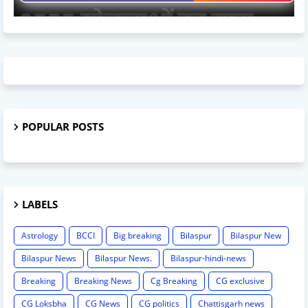
POPULAR POSTS
LABELS
Astrology
BCCI
Big breaking
Bilaspur
Bilaspur New
Bilaspur News
Bilaspur News.
Bilaspur-hindi-news
Breaking
Breaking News
Cg Breaking
CG exclusive
CG Loksbha
CG News
CG politics
Chattisgarh news