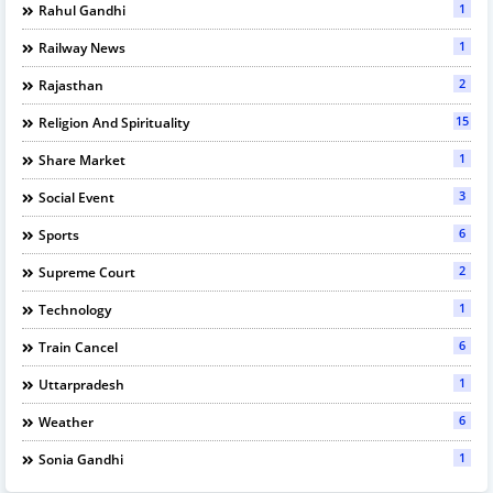
1
Rahul Gandhi
1
Railway News
2
Rajasthan
15
Religion And Spirituality
1
Share Market
3
Social Event
6
Sports
2
Supreme Court
1
Technology
6
Train Cancel
1
Uttarpradesh
6
Weather
1
Sonia Gandhi