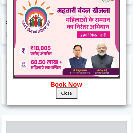
AD CODE
AD CODE
Book Now
Responsive Advertisement
Close