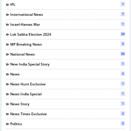
1
IPL
7
International News
1
Israel-Hamas War
24
Lok Sabha Election 2024
3
MP Breaking News
50
National News
1
New India Special Story
3
News
1
News Hunt Exclusive
1
News India Special
1
News Story
2
News Times Exclusive
3
Politics