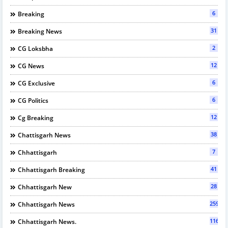
6
Breaking
31
Breaking News
2
CG Loksbha
12
CG News
6
CG Exclusive
6
CG Politics
12
Cg Breaking
38
Chattisgarh News
7
Chhattisgarh
41
Chhattisgarh Breaking
28
Chhattisgarh New
2595
Chhattisgarh News
116
Chhattisgarh News.