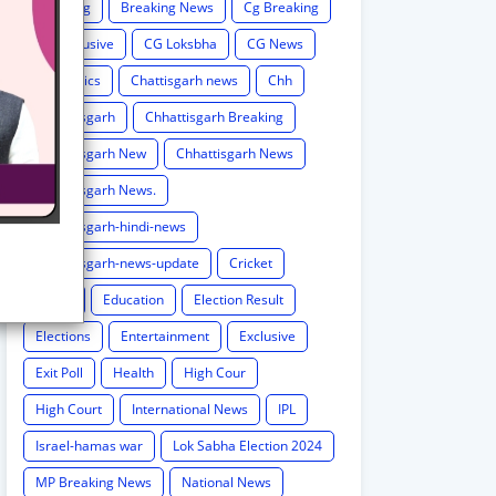
Breaking
Breaking News
Cg Breaking
CG exclusive
CG Loksbha
CG News
CG politics
Chattisgarh news
Chh
Chhattisgarh
Chhattisgarh Breaking
Chhattisgarh New
Chhattisgarh News
Chhattisgarh News.
Chhattisgarh-hindi-news
Chhattisgarh-news-update
Cricket
Crime
Education
Election Result
Elections
Entertainment
Exclusive
Exit Poll
Health
High Cour
High Court
International News
IPL
Israel-hamas war
Lok Sabha Election 2024
MP Breaking News
National News