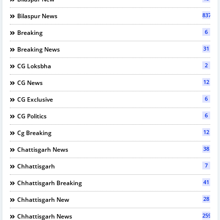
837
Bilaspur News
6
Breaking
31
Breaking News
2
CG Loksbha
12
CG News
6
CG Exclusive
6
CG Politics
12
Cg Breaking
38
Chattisgarh News
7
Chhattisgarh
41
Chhattisgarh Breaking
28
Chhattisgarh New
2597
Chhattisgarh News