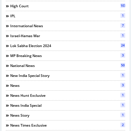
107
High Court
1
IPL
7
International News
1
Israel-Hamas War
24
Lok Sabha Election 2024
3
MP Breaking News
50
National News
1
New India Special Story
3
News
1
News Hunt Exclusive
1
News India Special
1
News Story
2
News Times Exclusive