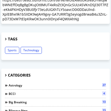
https://be075e8d.sibforms.com/serve/MUIEAM0UKoN8OYM0Jw
bWNEffDqBgBgDKuJOt8MUT4xRoZt3QnGcSULt4SVKnDSJl30T7PZ
-eKk4PXiHDyV3BU0fJr73eLdUGXhTLY5oavcO0I0DDaUlnd-
XplEBhe9k1b5XDK9wJAH9gvy-GA7URRf3g5eyiogd8rwaB4u3ZnL-
pD73DxW7tElpKRwOK3unn0IDnjxF4QWXAhNjJ
TAGS
Sports
Technology
CATEGORIES
27
Astrology
4
BCCI
13
Big Breaking
13
Bilaspur New