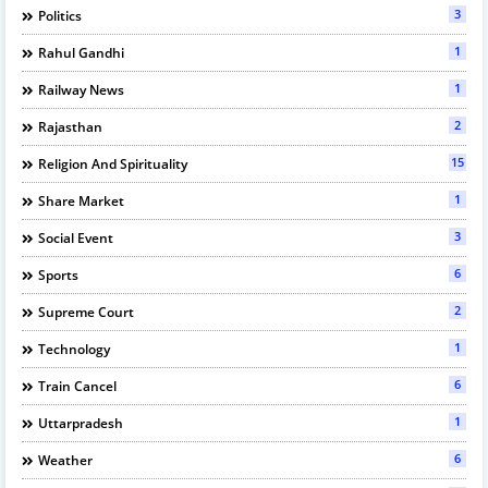
3
Politics
1
Rahul Gandhi
1
Railway News
2
Rajasthan
15
Religion And Spirituality
1
Share Market
3
Social Event
6
Sports
2
Supreme Court
1
Technology
6
Train Cancel
1
Uttarpradesh
6
Weather