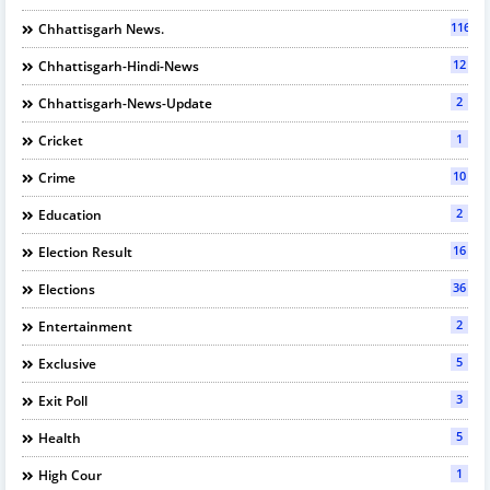
116
Chhattisgarh News.
12
Chhattisgarh-Hindi-News
2
Chhattisgarh-News-Update
1
Cricket
10
Crime
2
Education
16
Election Result
36
Elections
2
Entertainment
5
Exclusive
3
Exit Poll
5
Health
1
High Cour