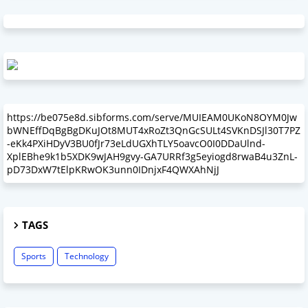
https://be075e8d.sibforms.com/serve/MUIEAM0UKoN8OYM0Jw
bWNEffDqBgBgDKuJOt8MUT4xRoZt3QnGcSULt4SVKnDSJl30T7PZ
-eKk4PXiHDyV3BU0fJr73eLdUGXhTLY5oavcO0I0DDaUlnd-
XplEBhe9k1b5XDK9wJAH9gvy-GA7URRf3g5eyiogd8rwaB4u3ZnL-
pD73DxW7tElpKRwOK3unn0IDnjxF4QWXAhNjJ
TAGS
Sports
Technology