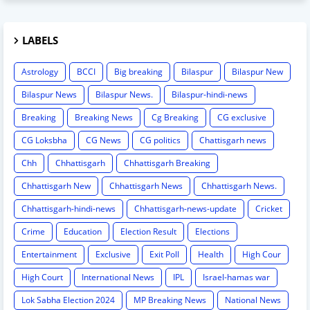
LABELS
Astrology
BCCI
Big breaking
Bilaspur
Bilaspur New
Bilaspur News
Bilaspur News.
Bilaspur-hindi-news
Breaking
Breaking News
Cg Breaking
CG exclusive
CG Loksbha
CG News
CG politics
Chattisgarh news
Chh
Chhattisgarh
Chhattisgarh Breaking
Chhattisgarh New
Chhattisgarh News
Chhattisgarh News.
Chhattisgarh-hindi-news
Chhattisgarh-news-update
Cricket
Crime
Education
Election Result
Elections
Entertainment
Exclusive
Exit Poll
Health
High Cour
High Court
International News
IPL
Israel-hamas war
Lok Sabha Election 2024
MP Breaking News
National News