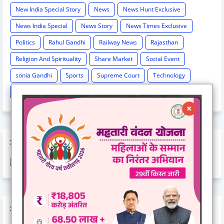
New India Special Story
News
News Hunt Exclusive
News India Special
News Story
News Times Exclusive
Politics
Rahul Gandhi
Railway News
Rajasthan
Religion And Spirituality
Share Market
Social Event
sonia Gandhi
Sports
Supreme Court
Technology
Train Cancel
Uttarpradesh
Weather
AD CODE
AD CODE