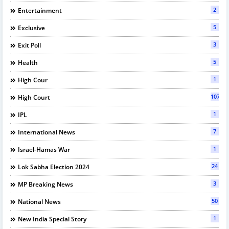
2
Entertainment
5
Exclusive
3
Exit Poll
5
Health
1
High Cour
107
High Court
1
IPL
7
International News
1
Israel-Hamas War
24
Lok Sabha Election 2024
3
MP Breaking News
50
National News
1
New India Special Story