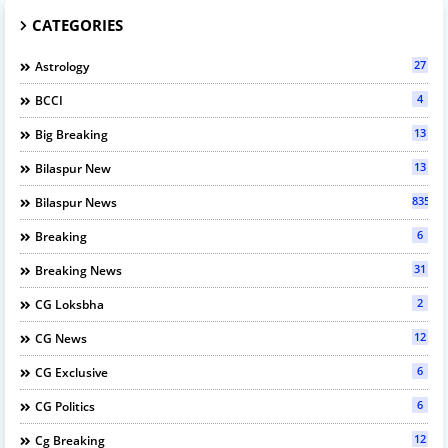
CATEGORIES
27
Astrology
4
BCCI
13
Big Breaking
13
Bilaspur New
835
Bilaspur News
6
Breaking
31
Breaking News
2
CG Loksbha
12
CG News
6
CG Exclusive
6
CG Politics
12
Cg Breaking