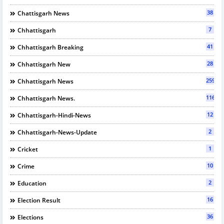
38
Chattisgarh News
7
Chhattisgarh
41
Chhattisgarh Breaking
28
Chhattisgarh New
2596
Chhattisgarh News
116
Chhattisgarh News.
12
Chhattisgarh-Hindi-News
2
Chhattisgarh-News-Update
1
Cricket
10
Crime
2
Education
16
Election Result
36
Elections