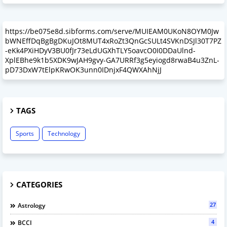
https://be075e8d.sibforms.com/serve/MUIEAM0UKoN8OYM0Jw
bWNEffDqBgBgDKuJOt8MUT4xRoZt3QnGcSULt4SVKnDSJl30T7PZ
-eKk4PXiHDyV3BU0fJr73eLdUGXhTLY5oavcO0I0DDaUlnd-
XplEBhe9k1b5XDK9wJAH9gvy-GA7URRf3g5eyiogd8rwaB4u3ZnL-
pD73DxW7tElpKRwOK3unn0IDnjxF4QWXAhNjJ
TAGS
Sports
Technology
CATEGORIES
27
Astrology
4
BCCI