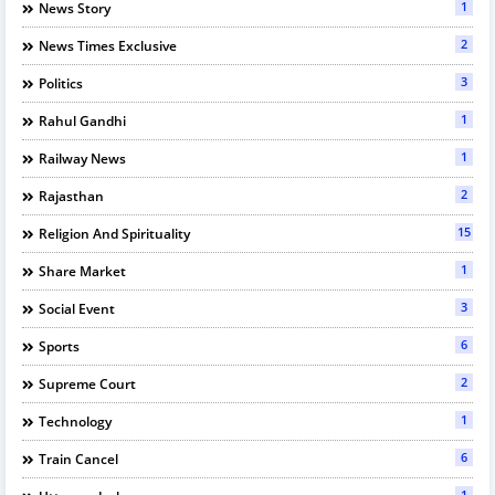
1
News Story
2
News Times Exclusive
3
Politics
1
Rahul Gandhi
1
Railway News
2
Rajasthan
15
Religion And Spirituality
1
Share Market
3
Social Event
6
Sports
2
Supreme Court
1
Technology
6
Train Cancel
1