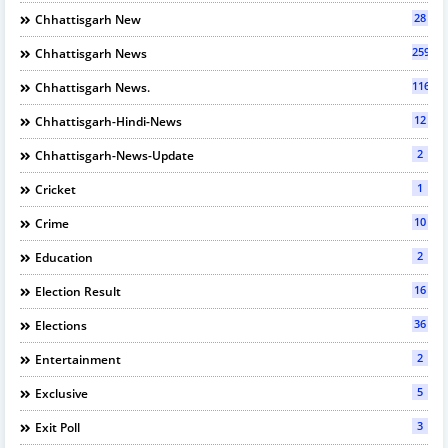
28
Chhattisgarh New
2597
Chhattisgarh News
116
Chhattisgarh News.
12
Chhattisgarh-Hindi-News
2
Chhattisgarh-News-Update
1
Cricket
10
Crime
2
Education
16
Election Result
36
Elections
2
Entertainment
5
Exclusive
3
Exit Poll