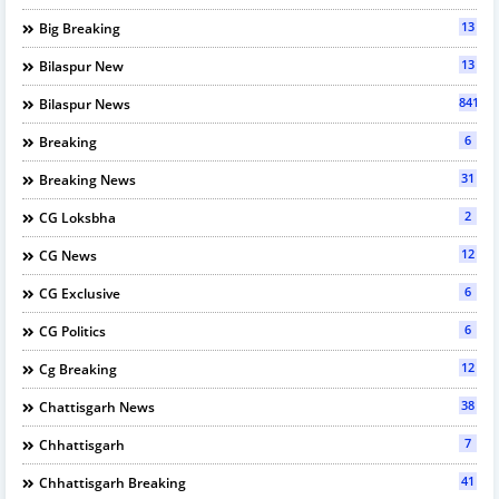
13
Big Breaking
13
Bilaspur New
841
Bilaspur News
6
Breaking
31
Breaking News
2
CG Loksbha
12
CG News
6
CG Exclusive
6
CG Politics
12
Cg Breaking
38
Chattisgarh News
7
Chhattisgarh
41
Chhattisgarh Breaking