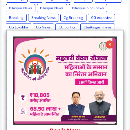
Bilaspur News
Bilaspur News.
Bilaspur-hindi-news
Breaking
Breaking News
Cg Breaking
CG exclusive
CG Loksbha
CG News
CG politics
Chattisgarh news
Chh
Chhattisgarh
Chhattisgarh Breaking
Chhattisgarh New
Chhattisgarh News
Chhattisgarh News.
Chhattisgarh-hindi-news
Chhattisgarh-news-update
Cricket
Crime
Education
Election Result
Elections
Entertainment
Exclusive
Exit Poll
Health
High Cour
High Court
International News
IPL
Israel-hamas war
Lok Sabha Election 2024
MP Breaking News
National News
New India Special Story
News
News Hunt Exclusive
News India Special
News Story
News Times Exclusive
Politics
Rahul Gandhi
Railway News
Rajasthan