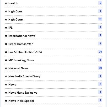
5
Health
1
High Cour
107
High Court
1
IPL
7
International News
1
Israel-Hamas War
24
Lok Sabha Election 2024
3
MP Breaking News
50
National News
1
New India Special Story
3
News
1
News Hunt Exclusive
1
News India Special