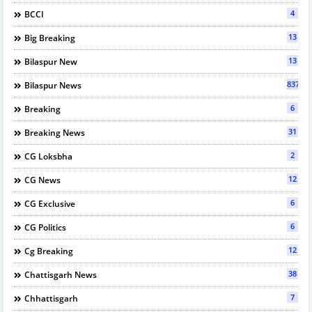
4
BCCI
13
Big Breaking
13
Bilaspur New
837
Bilaspur News
6
Breaking
31
Breaking News
2
CG Loksbha
12
CG News
6
CG Exclusive
6
CG Politics
12
Cg Breaking
38
Chattisgarh News
7
Chhattisgarh