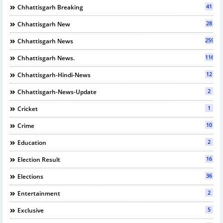
41
Chhattisgarh Breaking
28
Chhattisgarh New
2597
Chhattisgarh News
116
Chhattisgarh News.
12
Chhattisgarh-Hindi-News
2
Chhattisgarh-News-Update
1
Cricket
10
Crime
2
Education
16
Election Result
36
Elections
2
Entertainment
5
Exclusive