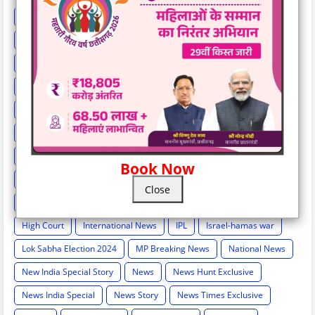
Astrology
BCCI
Big breaking
Bilaspur
Bilaspur New
Bilaspur News
Bilaspur News.
Bilaspur-hindi-news
Breaking
Breaking News
Cg Breaking
CG exclusive
CG Loksbha
CG News
CG politics
Chattisgarh news
Chh
Chhattisgarh
Chhattisgarh Breaking
Chhattisgarh New
Chhattisgarh News
Chhattisgarh News.
Chhattisgarh-hindi-news
Chhattisgarh-news-update
Cricket
Book Now
Crime
Education
Election Result
Elections
Close
Entertainment
Exclusive
Exit Poll
Health
High Cour
High Court
International News
IPL
Israel-hamas war
Lok Sabha Election 2024
MP Breaking News
National News
New India Special Story
News
News Hunt Exclusive
News India Special
News Story
News Times Exclusive