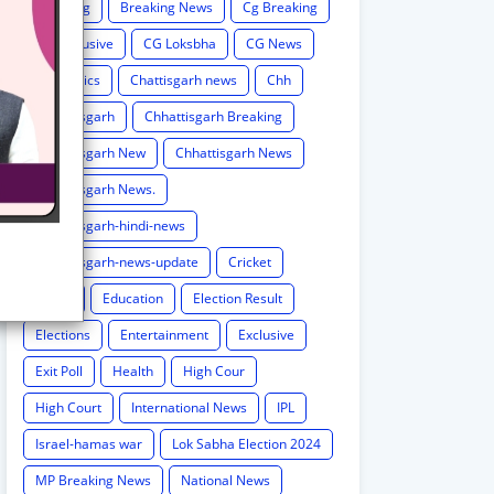
Breaking
Breaking News
Cg Breaking
CG exclusive
CG Loksbha
CG News
CG politics
Chattisgarh news
Chh
Chhattisgarh
Chhattisgarh Breaking
Chhattisgarh New
Chhattisgarh News
Chhattisgarh News.
Chhattisgarh-hindi-news
Chhattisgarh-news-update
Cricket
Crime
Education
Election Result
Elections
Entertainment
Exclusive
Exit Poll
Health
High Cour
High Court
International News
IPL
Israel-hamas war
Lok Sabha Election 2024
MP Breaking News
National News