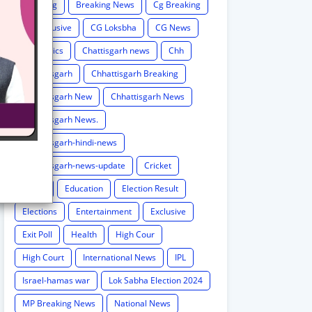
Breaking
Breaking News
Cg Breaking
CG exclusive
CG Loksbha
CG News
CG politics
Chattisgarh news
Chh
Chhattisgarh
Chhattisgarh Breaking
Chhattisgarh New
Chhattisgarh News
Chhattisgarh News.
Chhattisgarh-hindi-news
Chhattisgarh-news-update
Cricket
Crime
Education
Election Result
Elections
Entertainment
Exclusive
Exit Poll
Health
High Cour
High Court
International News
IPL
Israel-hamas war
Lok Sabha Election 2024
MP Breaking News
National News