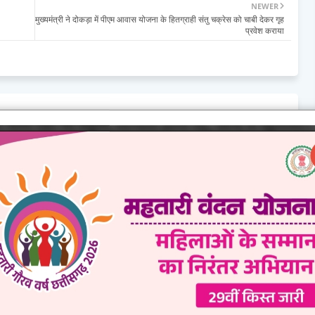
NEWER
मुख्यमंत्री ने दोकड़ा में पीएम आवास योजना के हितग्राही संतु चक्रेस को चाबी देकर गृह
प्रवेश कराया
Show more
हानी : महुआ ने बदली महिलाओं
बिहान बनी बदलाव की बयार: मजदूरी से
वन धन योजना से मिली
आत्मनिर्भरता की राह पर नारायणपुर की जेलो
ा की नई पहचान
बाई, हर माह कमा रहीं 30 हजार रुपये,मजदूरी
से किराना और मत्स्य पालन तक का
06, 2026
प्रेरणादायक सफर
August 03, 2026