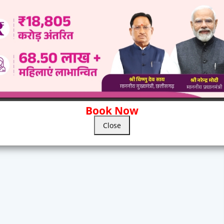
0 Comments
wed by Admin.
Book Now
Close