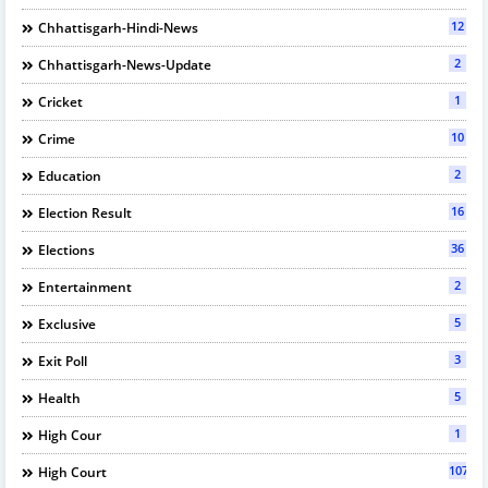
12
Chhattisgarh-Hindi-News
2
Chhattisgarh-News-Update
1
Cricket
10
Crime
2
Education
16
Election Result
36
Elections
2
Entertainment
5
Exclusive
3
Exit Poll
5
Health
1
High Cour
107
High Court