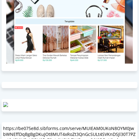
https://be075e8d.sibforms.com/serve/MUIEAM0UKoN8OYM0Jw
bWNEffDqBgBgDKuJOt8MUT4xRoZt3QnGcSULt4SVKnDSJl30T7PZ