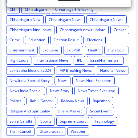
Chh
Chhattisgarh
Chhattisgarh Breaking
Chhattisgarh New
Chhattisgarh News
Chhattisgarh News.
Chhattisgarh-hindi-news
Chhattisgarh-news-update
Cricket
Crime
Education
Election Result
Elections
Entertainment
Exclusive
Exit Poll
Health
High Cour
High Court
International News
IPL
Israel-hamas war
Lok Sabha Election 2024
MP Breaking News
National News
New India Special Story
News
News Hunt Exclusive
News India Special
News Story
News Times Exclusive
Politics
Rahul Gandhi
Railway News
Rajasthan
Religion And Spirituality
Share Market
Social Event
sonia Gandhi
Sports
Supreme Court
Technology
Train Cancel
Uttarpradesh
Weather