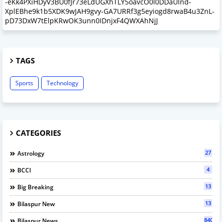
-eKk4PXiHDyV3BU0fJr73eLdUGXhTLY5oavcO0I0DDaUlnd-
XplEBhe9k1b5XDK9wJAH9gvy-GA7URRf3g5eyiogd8rwaB4u3ZnL-
pD73DxW7tElpKRwOK3unn0IDnjxF4QWXAhNjJ
TAGS
Sports
Technology
CATEGORIES
27
Astrology
4
BCCI
13
Big Breaking
13
Bilaspur New
840
Bilaspur News