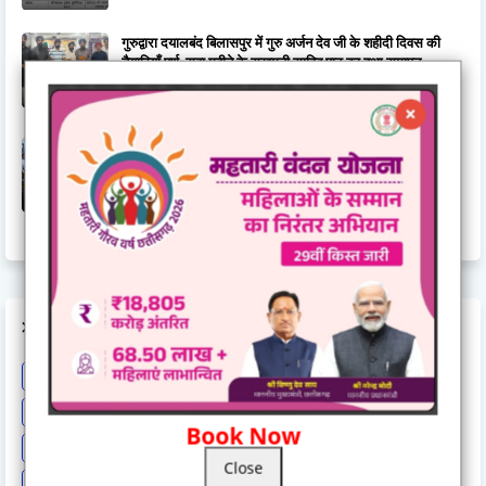
गुरुद्वारा दयालबंद बिलासपुर में गुरु अर्जन देव जी के शहीदी दिवस की
तैयारियाँ पूर्ण, सवा महीने के सुखमनी साहिब पाठ का हुआ समापन
June 15, 2026
जिला स्तरीय राज्योत्सव 2025 : केंद्रीय राज्यमंत्री तोखन साहू ने
दिव्यांगजनों को दिए ट्रायसायकल एवं व्हीलचेयर,ट्रायसायकल और
व्हीलचेयर पाकर खिले दिव्यांगजनों के चेहरे
November 03, 2025
LABELS
Astrology
BCCI
Big breaking
Bilaspur
Bilaspur New
Bilaspur News
Bilaspur News.
Bilaspur-hindi-news
Book Now
Breaking
Breaking News
Cg Breaking
CG exclusive
Close
CG Loksbha
CG News
CG politics
Chattisgarh news