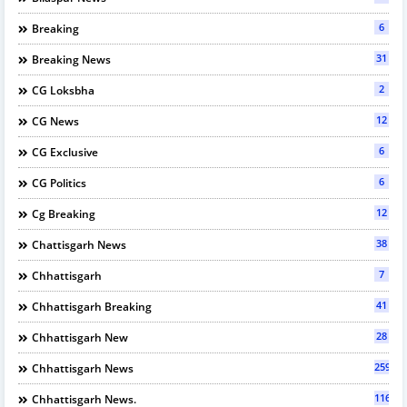
6
Breaking
31
Breaking News
2
CG Loksbha
12
CG News
6
CG Exclusive
6
CG Politics
12
Cg Breaking
38
Chattisgarh News
7
Chhattisgarh
41
Chhattisgarh Breaking
28
Chhattisgarh New
2597
Chhattisgarh News
116
Chhattisgarh News.