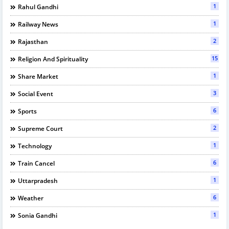
1
Rahul Gandhi
1
Railway News
2
Rajasthan
15
Religion And Spirituality
1
Share Market
3
Social Event
6
Sports
2
Supreme Court
1
Technology
6
Train Cancel
1
Uttarpradesh
6
Weather
1
Sonia Gandhi