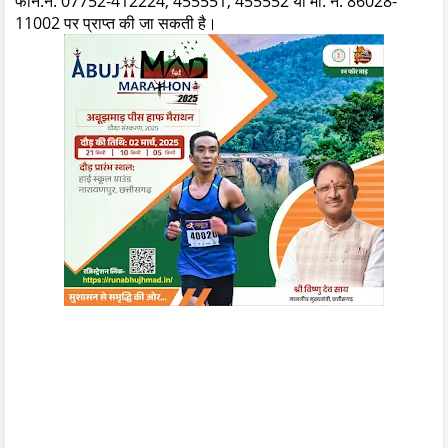
फोन.नं. 07752-412224, 455551, 455552 या मो. नं. 86028-
11002 पर प्राप्त की जा सकती है।