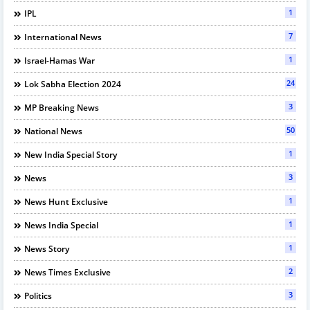
1
IPL
7
International News
1
Israel-Hamas War
24
Lok Sabha Election 2024
3
MP Breaking News
50
National News
1
New India Special Story
3
News
1
News Hunt Exclusive
1
News India Special
1
News Story
2
News Times Exclusive
3
Politics