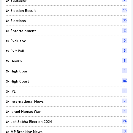
Education
16
Election Result
36
Elections
2
Entertainment
5
Exclusive
3
Exit Poll
5
Health
1
High Cour
107
High Court
1
IPL
7
International News
1
Israel-Hamas War
24
Lok Sabha Election 2024
3
MP Breaking News