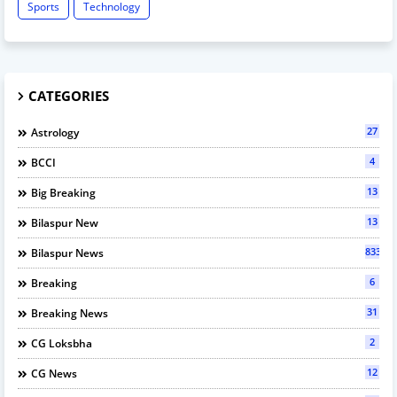
Sports
Technology
CATEGORIES
27
Astrology
4
BCCI
13
Big Breaking
13
Bilaspur New
833
Bilaspur News
6
Breaking
31
Breaking News
2
CG Loksbha
12
CG News