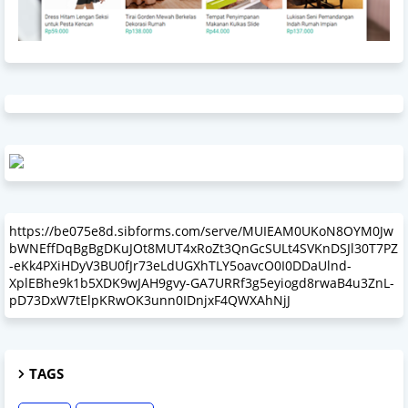
https://be075e8d.sibforms.com/serve/MUIEAM0UKoN8OYM0Jw
bWNEffDqBgBgDKuJOt8MUT4xRoZt3QnGcSULt4SVKnDSJl30T7PZ
-eKk4PXiHDyV3BU0fJr73eLdUGXhTLY5oavcO0I0DDaUlnd-
XplEBhe9k1b5XDK9wJAH9gvy-GA7URRf3g5eyiogd8rwaB4u3ZnL-
pD73DxW7tElpKRwOK3unn0IDnjxF4QWXAhNjJ
TAGS