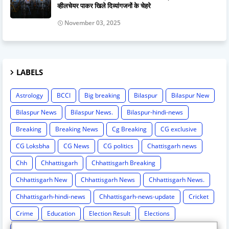
व्हीलचेयर पाकर खिले दिव्यांगजनों के चेहरे
November 03, 2025
LABELS
Astrology
BCCI
Big breaking
Bilaspur
Bilaspur New
Bilaspur News
Bilaspur News.
Bilaspur-hindi-news
Breaking
Breaking News
Cg Breaking
CG exclusive
CG Loksbha
CG News
CG politics
Chattisgarh news
Chh
Chhattisgarh
Chhattisgarh Breaking
Chhattisgarh New
Chhattisgarh News
Chhattisgarh News.
Chhattisgarh-hindi-news
Chhattisgarh-news-update
Cricket
Crime
Education
Election Result
Elections