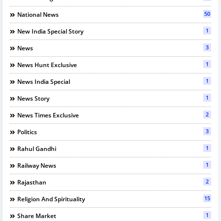
50
National News
1
New India Special Story
3
News
1
News Hunt Exclusive
1
News India Special
1
News Story
2
News Times Exclusive
3
Politics
1
Rahul Gandhi
1
Railway News
2
Rajasthan
15
Religion And Spirituality
1
Share Market