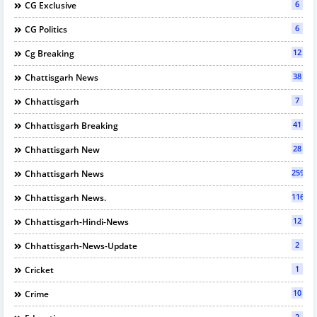
6
CG Exclusive
6
CG Politics
12
Cg Breaking
38
Chattisgarh News
7
Chhattisgarh
41
Chhattisgarh Breaking
28
Chhattisgarh New
2595
Chhattisgarh News
116
Chhattisgarh News.
12
Chhattisgarh-Hindi-News
2
Chhattisgarh-News-Update
1
Cricket
10
Crime
2