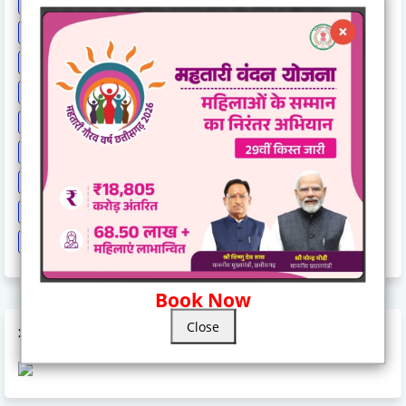
Entertainment
Exclusive
Exit Poll
Health
High Cour
High Court
International News
IPL
Israel-hamas war
Lok Sabha Election 2024
MP Breaking News
National News
New India Special Story
News
News Hunt Exclusive
News India Special
News Story
News Times Exclusive
Politics
Rahul Gandhi
Railway News
Rajasthan
Religion And Spirituality
Share Market
Social Event
sonia Gandhi
Sports
Supreme Court
Technology
Train Cancel
Uttarpradesh
Weather
Book Now
Close
AD CODE