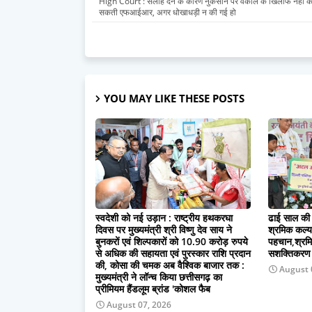
High Court : सलाह देने के कारण नुकसान पर वकील के खिलाफ नहीं क
सकती एफआईआर, अगर धोखाधड़ी न की गई हो
YOU MAY LIKE THESE POSTS
स्वदेशी को नई उड़ान : राष्ट्रीय हथकरघा
ढाई साल की 
दिवस पर मुख्यमंत्री श्री विष्णु देव साय ने
श्रमिक कल्याण
बुनकरों एवं शिल्पकारों को 10.90 करोड़ रुपये
पहचान,श्रमि
से अधिक की सहायता एवं पुरस्कार राशि प्रदान
सशक्तिकरण क
की, कोसा की चमक अब वैश्विक बाजार तक :
August 
मुख्यमंत्री ने लॉन्च किया छत्तीसगढ़ का
प्रीमियम हैंडलूम ब्रांड 'कोशल फैब
August 07, 2026