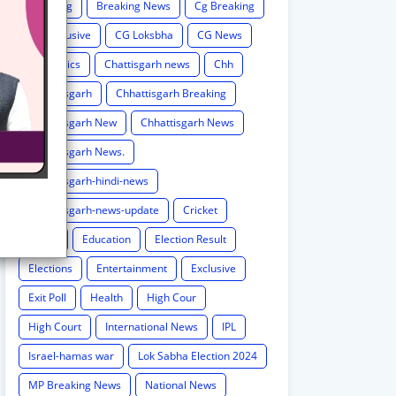
Breaking
Breaking News
Cg Breaking
CG exclusive
CG Loksbha
CG News
CG politics
Chattisgarh news
Chh
Chhattisgarh
Chhattisgarh Breaking
Chhattisgarh New
Chhattisgarh News
Chhattisgarh News.
Chhattisgarh-hindi-news
Chhattisgarh-news-update
Cricket
Crime
Education
Election Result
Elections
Entertainment
Exclusive
Exit Poll
Health
High Cour
High Court
International News
IPL
Israel-hamas war
Lok Sabha Election 2024
MP Breaking News
National News