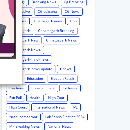
Breaking
Breaking News
Cg Breaking
CG exclusive
CG Loksbha
CG News
CG politics
Chattisgarh news
Chh
Chhattisgarh
Chhattisgarh Breaking
Chhattisgarh New
Chhattisgarh News
Chhattisgarh News.
Chhattisgarh-hindi-news
Chhattisgarh-news-update
Cricket
Crime
Education
Election Result
Elections
Entertainment
Exclusive
Exit Poll
Health
High Cour
High Court
International News
IPL
Israel-hamas war
Lok Sabha Election 2024
MP Breaking News
National News