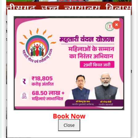
छत्तीसगढ़ उच्च न्यायालय में लंबित प्रकरणों में आई
ऐतिहासिक कमी,मुख्य न्यायधीश रमेश सिन्हा के नेतृत्व में
न्यायिक दक्षता को मिली नई दिशा
December 31, 2025
विश्व विख्यात कथावाचक जया किशोरी का मायरो कथा एवं भजन 9
जनवरी से शहर में, प्रेम सेवा परिवार का आयोजन,मिनोचा कॉलोनी में 9 से
11 जनवरी तक, आयोजित नानी बाई का मायरो
January 03, 2026
घर खरीदने वाले के लिए महत्वपूर्ण जानकारी.......रेरा ने किया अलर्ट
November 03, 2025
Book Now
Close
गुरुद्वारा दयालबंद बिलासपुर में गुरु अर्जन देव जी के शहीदी दिवस की
तैयारियाँ पूर्ण, सवा महीने के सुखमनी साहिब पाठ का हुआ समापन