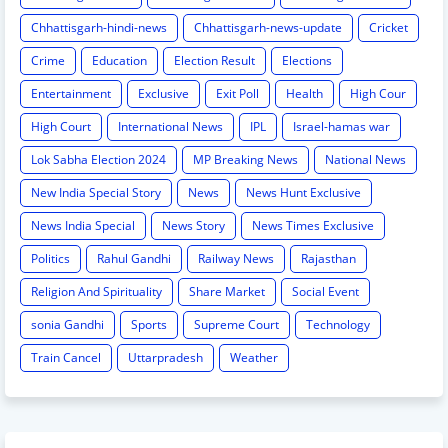
Chhattisgarh-hindi-news
Chhattisgarh-news-update
Cricket
Crime
Education
Election Result
Elections
Entertainment
Exclusive
Exit Poll
Health
High Cour
High Court
International News
IPL
Israel-hamas war
Lok Sabha Election 2024
MP Breaking News
National News
New India Special Story
News
News Hunt Exclusive
News India Special
News Story
News Times Exclusive
Politics
Rahul Gandhi
Railway News
Rajasthan
Religion And Spirituality
Share Market
Social Event
sonia Gandhi
Sports
Supreme Court
Technology
Train Cancel
Uttarpradesh
Weather