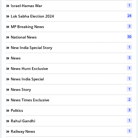
1
Israel-Hamas War
24
Lok Sabha Election 2024
3
MP Breaking News
50
National News
1
New India Special Story
3
News
1
News Hunt Exclusive
1
News India Special
1
News Story
2
News Times Exclusive
3
Politics
1
Rahul Gandhi
1
Railway News