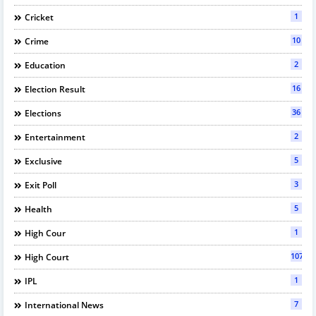
1
Cricket
10
Crime
2
Education
16
Election Result
36
Elections
2
Entertainment
5
Exclusive
3
Exit Poll
5
Health
1
High Cour
107
High Court
1
IPL
7
International News