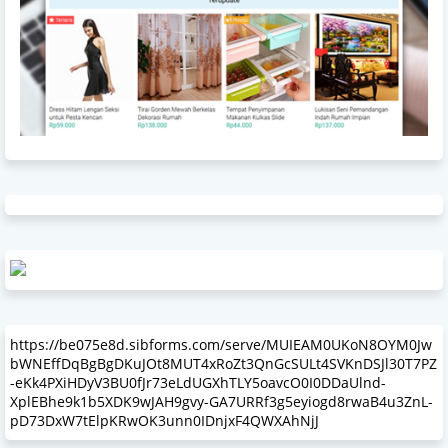
https://be075e8d.sibforms.com/serve/MUIEAM0UKoN8OYM0Jw
bWNEffDqBgBgDKuJOt8MUT4xRoZt3QnGcSULt4SVKnDSJl30T7PZ
-eKk4PXiHDyV3BU0fJr73eLdUGXhTLY5oavcO0I0DDaUlnd-
XplEBhe9k1b5XDK9wJAH9gvy-GA7URRf3g5eyiogd8rwaB4u3ZnL-
pD73DxW7tElpKRwOK3unn0IDnjxF4QWXAhNjJ