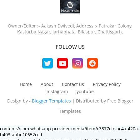
Owner/Editor :- Aakash Dwivedi, Address :- Patrakar Colony,
Kasturba Nagar, Jarhabhata, Bilaspur, Chattisgarh,
FOLLOW US
Home
About
Contact us
Privacy Policy
instagram
youtube
Design by -
Blogger Templates
| Distributed by
Free Blogger
Templates
content://com.whatsapp.provider.media/item/c3877cfc-ac4a-420a-
b403-abbe10652ccd