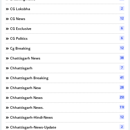
2
CG Loksbha
12
CG News
6
CG Exclusive
6
CG Politics
12
Cg Breaking
38
Chattisgarh News
7
Chhattisgarh
41
Chhattisgarh Breaking
28
Chhattisgarh New
2595
Chhattisgarh News
116
Chhattisgarh News.
12
Chhattisgarh-Hindi-News
2
Chhattisgarh-News-Update