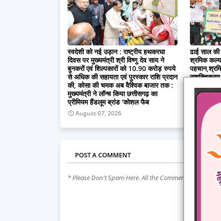
स्वदेशी को नई उड़ान : राष्ट्रीय हथकरघा
ढाई साल की 
दिवस पर मुख्यमंत्री श्री विष्णु देव साय ने
श्रमिक कल्याण
बुनकरों एवं शिल्पकारों को 10.90 करोड़ रुपये
पहचान,श्रमि
से अधिक की सहायता एवं पुरस्कार राशि प्रदान
सशक्तिकरण क
की, कोसा की चमक अब वैश्विक बाजार तक :
August 
मुख्यमंत्री ने लॉन्च किया छत्तीसगढ़ का
प्रीमियम हैंडलूम ब्रांड 'कोशल फैब
August 07, 2026
POST A COMMENT
* Please Don't Spam Here. All the Comments are Revie