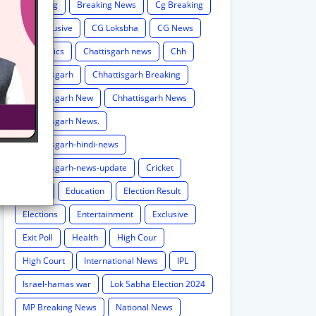
Breaking
Breaking News
Cg Breaking
CG exclusive
CG Loksbha
CG News
CG politics
Chattisgarh news
Chh
Chhattisgarh
Chhattisgarh Breaking
Chhattisgarh New
Chhattisgarh News
Chhattisgarh News.
Chhattisgarh-hindi-news
Chhattisgarh-news-update
Cricket
Crime
Education
Election Result
Elections
Entertainment
Exclusive
Exit Poll
Health
High Cour
High Court
International News
IPL
Israel-hamas war
Lok Sabha Election 2024
MP Breaking News
National News