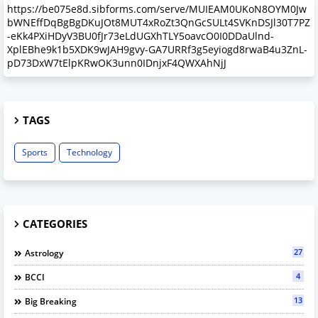
https://be075e8d.sibforms.com/serve/MUIEAM0UKoN8OYM0Jw
bWNEffDqBgBgDKuJOt8MUT4xRoZt3QnGcSULt4SVKnDSJl30T7PZ
-eKk4PXiHDyV3BU0fJr73eLdUGXhTLY5oavcO0I0DDaUlnd-
XplEBhe9k1b5XDK9wJAH9gvy-GA7URRf3g5eyiogd8rwaB4u3ZnL-
pD73DxW7tElpKRwOK3unn0IDnjxF4QWXAhNjJ
TAGS
Sports
Technology
CATEGORIES
27
Astrology
4
BCCI
13
Big Breaking