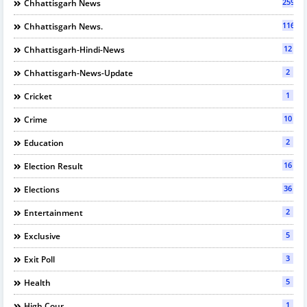
2597
Chhattisgarh News
116
Chhattisgarh News.
12
Chhattisgarh-Hindi-News
2
Chhattisgarh-News-Update
1
Cricket
10
Crime
2
Education
16
Election Result
36
Elections
2
Entertainment
5
Exclusive
3
Exit Poll
5
Health
1
High Cour