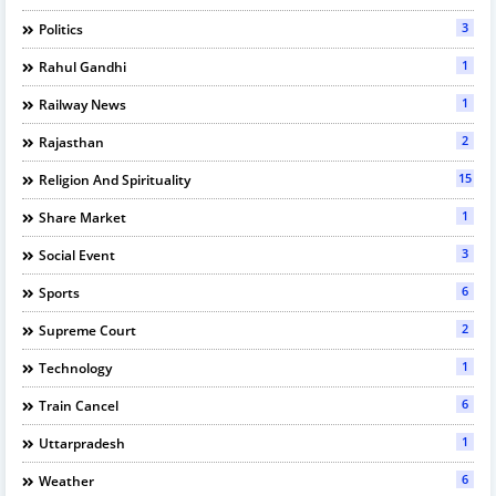
3
Politics
1
Rahul Gandhi
1
Railway News
2
Rajasthan
15
Religion And Spirituality
1
Share Market
3
Social Event
6
Sports
2
Supreme Court
1
Technology
6
Train Cancel
1
Uttarpradesh
6
Weather