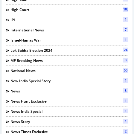
107
High Court
1
IPL
7
International News
1
Israel-Hamas War
24
Lok Sabha Election 2024
3
MP Breaking News
50
National News
1
New India Special Story
3
News
1
News Hunt Exclusive
1
News India Special
1
News Story
2
News Times Exclusive