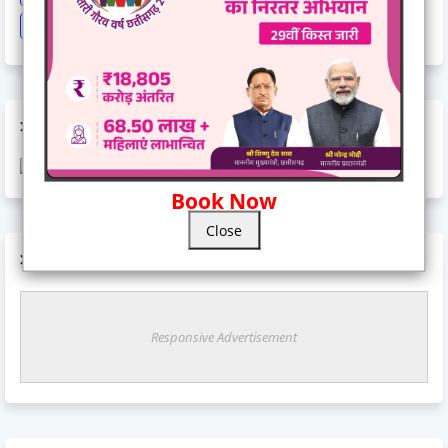
Train Cancel
Uttarpradesh
Weather
AD CODE
Book Now
Close
AD CODE
Responsive Advertisement