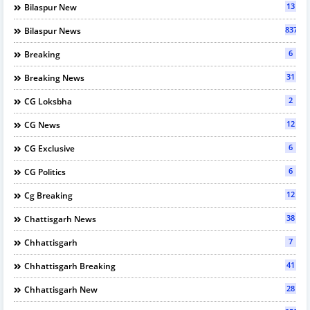
13
Bilaspur New
837
Bilaspur News
6
Breaking
31
Breaking News
2
CG Loksbha
12
CG News
6
CG Exclusive
6
CG Politics
12
Cg Breaking
38
Chattisgarh News
7
Chhattisgarh
41
Chhattisgarh Breaking
28
Chhattisgarh New