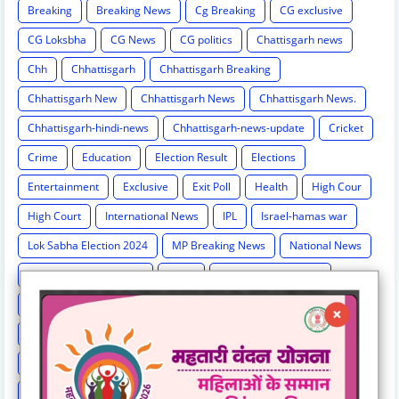
Breaking
Breaking News
Cg Breaking
CG exclusive
CG Loksbha
CG News
CG politics
Chattisgarh news
Chh
Chhattisgarh
Chhattisgarh Breaking
Chhattisgarh New
Chhattisgarh News
Chhattisgarh News.
Chhattisgarh-hindi-news
Chhattisgarh-news-update
Cricket
Crime
Education
Election Result
Elections
Entertainment
Exclusive
Exit Poll
Health
High Cour
High Court
International News
IPL
Israel-hamas war
Lok Sabha Election 2024
MP Breaking News
National News
New India Special Story
News
News Hunt Exclusive
News India Special
News Story
News Times Exclusive
Politics
Rahul Gandhi
Railway News
Rajasthan
Religion And Spirituality
Share Market
Social Event
sonia Gandhi
Sports
Supreme Court
Technology