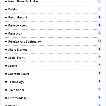
2
News Times Exclusive
3
Politics
1
Rahul Gandhi
1
Railway News
2
Rajasthan
15
Religion And Spirituality
1
Share Market
3
Social Event
6
Sports
2
Supreme Court
1
Technology
6
Train Cancel
1
Uttarpradesh
6
Weather