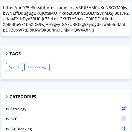
https://be075e8d.sibforms.com/serve/MUIEAM0UKoN8OYM0Jw
bWNEffDqBgBgDKuJOt8MUT4xRoZt3QnGcSULt4SVKnDSJl30T7PZ
-eKk4PXiHDyV3BU0fJr73eLdUGXhTLY5oavcO0I0DDaUlnd-
XplEBhe9k1b5XDK9wJAH9gvy-GA7URRf3g5eyiogd8rwaB4u3ZnL-
pD73DxW7tElpKRwOK3unn0IDnjxF4QWXAhNjJ
TAGS
Sports
Technology
CATEGORIES
27
Astrology
4
BCCI
13
Big Breaking