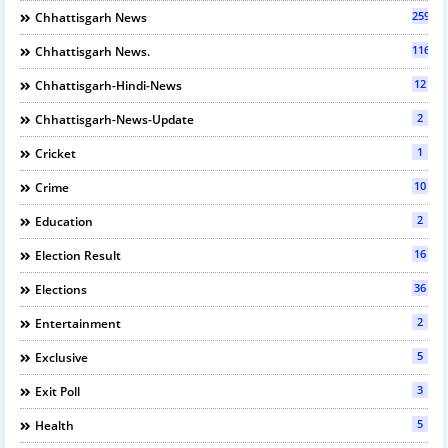
2595
Chhattisgarh News
116
Chhattisgarh News.
12
Chhattisgarh-Hindi-News
2
Chhattisgarh-News-Update
1
Cricket
10
Crime
2
Education
16
Election Result
36
Elections
2
Entertainment
5
Exclusive
3
Exit Poll
5
Health