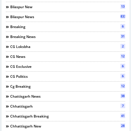
13
Bilaspur New
833
Bilaspur News
6
Breaking
31
Breaking News
2
CG Loksbha
12
CG News
6
CG Exclusive
6
CG Politics
12
Cg Breaking
38
Chattisgarh News
7
Chhattisgarh
41
Chhattisgarh Breaking
28
Chhattisgarh New