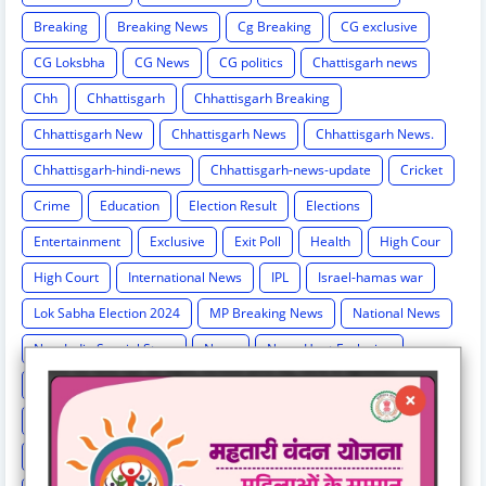
Breaking
Breaking News
Cg Breaking
CG exclusive
CG Loksbha
CG News
CG politics
Chattisgarh news
Chh
Chhattisgarh
Chhattisgarh Breaking
Chhattisgarh New
Chhattisgarh News
Chhattisgarh News.
Chhattisgarh-hindi-news
Chhattisgarh-news-update
Cricket
Crime
Education
Election Result
Elections
Entertainment
Exclusive
Exit Poll
Health
High Cour
High Court
International News
IPL
Israel-hamas war
Lok Sabha Election 2024
MP Breaking News
National News
New India Special Story
News
News Hunt Exclusive
News India Special
News Story
News Times Exclusive
Politics
Rahul Gandhi
Railway News
Rajasthan
Religion And Spirituality
Share Market
Social Event