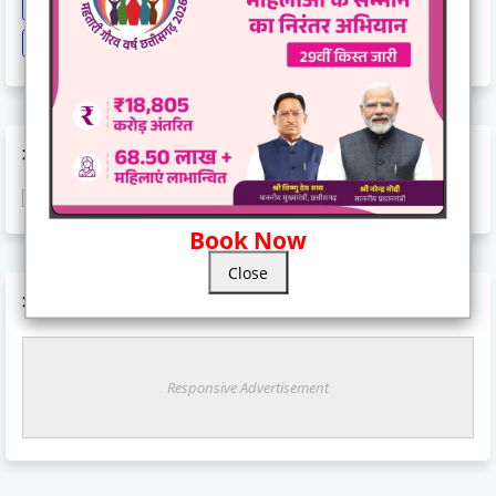
sonia Gandhi
Sports
Supreme Court
Technology
Train Cancel
Uttarpradesh
Weather
AD CODE
Book Now
Close
AD CODE
Responsive Advertisement