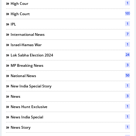
1
High Cour
107
High Court
1
IPL
7
International News
1
Israel-Hamas War
24
Lok Sabha Election 2024
3
MP Breaking News
50
National News
1
New India Special Story
3
News
1
News Hunt Exclusive
1
News India Special
1
News Story