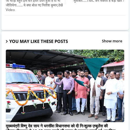
जो थोड़ा बहुत इस बार इधर उधर हुआ है वो भी
मुसीबतें.....TMC कर सकती है बड़ा खेल ?
जीतियेगा....... ये क्या बोल गए नितीश कुमार,देखें
Video
YOU MAY LIKE THESE POSTS
Show more
मुख्यमंत्री विष्णु देव साय ने धरसींवा विधानसभा को दी निःशुल्क एम्बुलेंस की