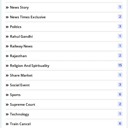
1
News Story
2
News Times Exclusive
3
Politics
1
Rahul Gandhi
1
Railway News
2
Rajasthan
15
Religion And Spirituality
1
Share Market
3
Social Event
6
Sports
2
Supreme Court
1
Technology
6
Train Cancel