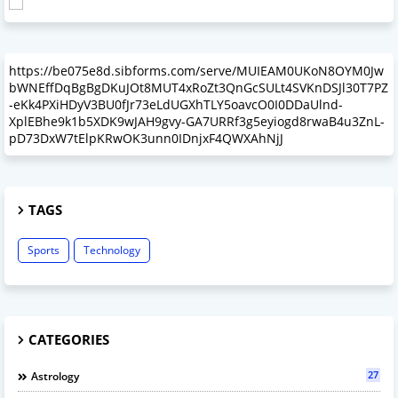
https://be075e8d.sibforms.com/serve/MUIEAM0UKoN8OYM0Jw
bWNEffDqBgBgDKuJOt8MUT4xRoZt3QnGcSULt4SVKnDSJl30T7PZ
-eKk4PXiHDyV3BU0fJr73eLdUGXhTLY5oavcO0I0DDaUlnd-
XplEBhe9k1b5XDK9wJAH9gvy-GA7URRf3g5eyiogd8rwaB4u3ZnL-
pD73DxW7tElpKRwOK3unn0IDnjxF4QWXAhNjJ
TAGS
Sports
Technology
CATEGORIES
27
Astrology