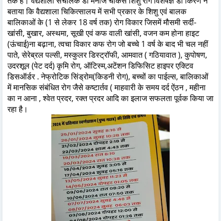
तक है। वैद्यशाला संचालक डॉ मनोज चौकसे शिशु रोग विशेषज्ञ डॉ किरण ने
बताया कि वैद्यशाला चिकित्सालय में सभी प्रकार के शिशु एवं बालक
बालिकाओं के (1 से लेकर 18 वर्ष तक) रोग विकार जिसमें मौसमी सर्दी-
खांसी, बुखार, अस्थमा, सूखी एवं कफ वाली खांसी, वजन कम होना हाइट
(ऊंचाई)ना बढ़ाना, त्वचा विकार कफ रोग जो बच्चे 1 वर्ष के बाद भी चल नहीं
पाते, सेरेब्रल पल्सी, मस्कुलर डिस्ट्रॉफी, आमवात ( गठियावात ), कुपोषण,
उदरशूल (पेट दर्द) कृमि रोग, ऑटिस्म,अटेंशन डिफिसिट हाइपर एक्टिव
डिसऑर्डर . नेफ्रोटिक सिंड्रोम(किडनी रोग), बच्चों का पाईल्स, बालिकाओं
में मानसिक संबंधित रोग जैसे कष्टार्तव ( माहवारी के समय दर्द ऐंठन , महीना
का न आना , श्वेत प्रदर, रक्त प्रदर आदि का इलाज सफलता पूर्वक किया जा
रहा है।