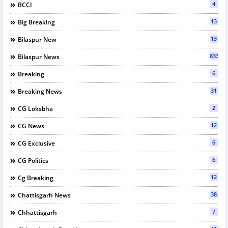
4
BCCI
13
Big Breaking
13
Bilaspur New
833
Bilaspur News
6
Breaking
31
Breaking News
2
CG Loksbha
12
CG News
6
CG Exclusive
6
CG Politics
12
Cg Breaking
38
Chattisgarh News
7
Chhattisgarh