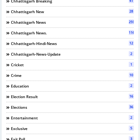
41
Chhattisgarh Breaking
28
Chhattisgarh New
2595
Chhattisgarh News
116
Chhattisgarh News.
12
Chhattisgarh-Hindi-News
2
Chhattisgarh-News-Update
1
Cricket
10
Crime
2
Education
16
Election Result
36
Elections
2
Entertainment
5
Exclusive
3
Exit Poll