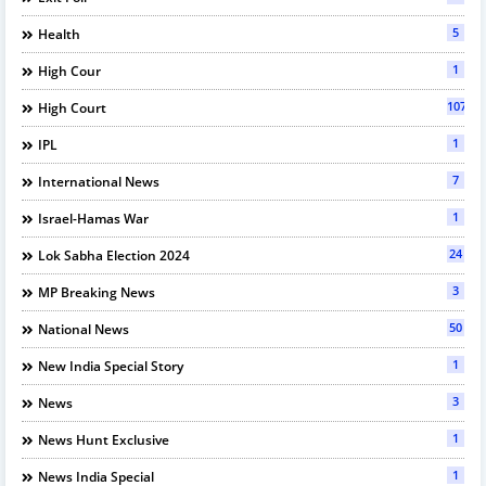
5
Health
1
High Cour
107
High Court
1
IPL
7
International News
1
Israel-Hamas War
24
Lok Sabha Election 2024
3
MP Breaking News
50
National News
1
New India Special Story
3
News
1
News Hunt Exclusive
1
News India Special