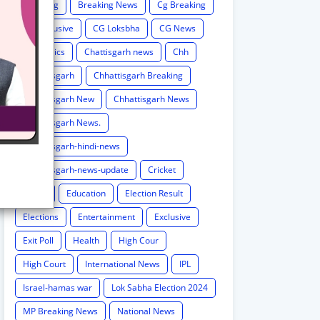
Breaking
Breaking News
Cg Breaking
CG exclusive
CG Loksbha
CG News
CG politics
Chattisgarh news
Chh
Chhattisgarh
Chhattisgarh Breaking
Chhattisgarh New
Chhattisgarh News
Chhattisgarh News.
Chhattisgarh-hindi-news
Chhattisgarh-news-update
Cricket
Crime
Education
Election Result
Elections
Entertainment
Exclusive
Exit Poll
Health
High Cour
High Court
International News
IPL
Israel-hamas war
Lok Sabha Election 2024
MP Breaking News
National News